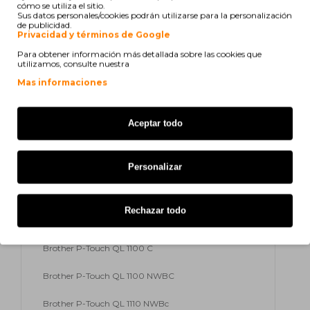
cómo se utiliza el sitio.
Sus datos personales/cookies podrán utilizarse para la personalización
de publicidad.
Brother P-Touch QL 1100 NWB
Privacidad y términos de Google
Para obtener información más detallada sobre las cookies que
Brother P-Touch QL 820 NW
utilizamos, consulte nuestra
Brother P-Touch QL 820 Series
Mas informaciones
Brother P-Touch QL 1100
Aceptar todo
Brother P-Touch QL 600
Brother P-Touch QL 600 B
Personalizar
Brother P-Touch QL 600 G
Rechazar todo
Brother P-Touch QL 600 R
Brother P-Touch QL 1100 C
Brother P-Touch QL 1100 NWBC
Brother P-Touch QL 1110 NWBc