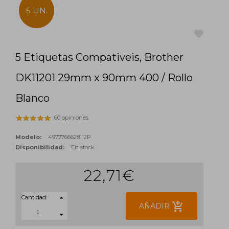
5 UN.
5 Etiquetas Compativeis, Brother
favorite
DK11201 29mm x 90mm 400 / Rollo
Blanco
60 opiniones
Modelo:
4977766628112P
Disponibilidad:
En stock
22,71€
Cantidad:
add_shopping_cart
AÑADIR