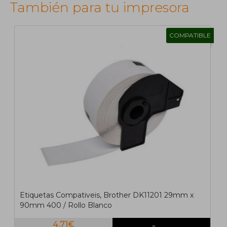
También para tu impresora
COMPATIBLE
1
2
>
>|
Etiquetas Compativeis, Brother DK11201 29mm x
90mm 400 / Rollo Blanco
4,71€