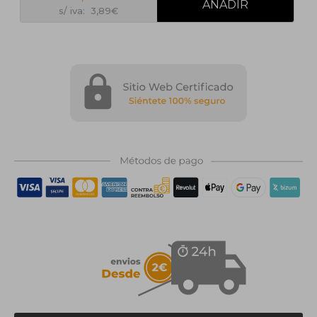
s/ iva: 3,89€