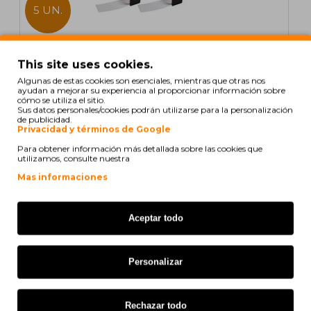
5 UN.
En stock
This site uses cookies.
5 Etiquetas Compativeis, Brother DK11219 12mm
Algunas de estas cookies son esenciales, mientras que otras nos
Ronda 1.200 / Rollo Blanco
ayudan a mejorar su experiencia al proporcionar información sobre
cómo se utiliza el sitio.
Sus datos personales/cookies podrán utilizarse para la personalización
de publicidad.
Privacidad y términos de Google
Para obtener información más detallada sobre las cookies que
23,06€
utilizamos, consulte nuestra
Sin IVA: 19,06€
Mas informaciones
COMPATIBLE
Aceptar todo
Personalizar
Rechazar todo