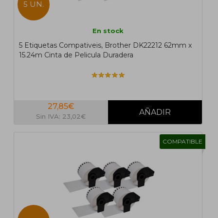
5 UN.
En stock
5 Etiquetas Compativeis, Brother DK22212 62mm x
15.24m Cinta de Pelicula Duradera
27,85€
Sin IVA: 23,02€
COMPATIBLE