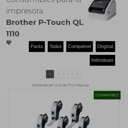
impresora
Brother P-Touch QL
1110
favorite
Mostrando de 1 a 24 de 73 (4 Páginas)
COMPATIBLE
1
2
>
>|