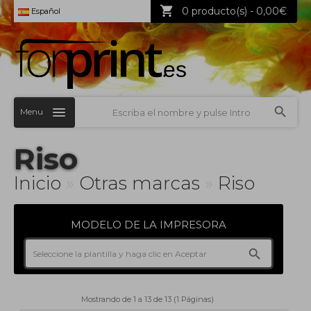
0 producto(s) - 0,00€
Español
Menu
Riso
Inicio
»
Otras marcas
»
Riso
MODELO DE LA IMPRESORA
Mostrando de 1 a 13 de 13 (1 Páginas)