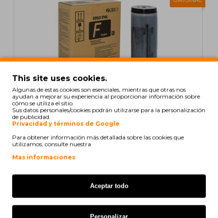
This site uses cookies.
Algunas de estas cookies son esenciales, mientras que otras nos
ayudan a mejorar su experiencia al proporcionar información sobre
cómo se utiliza el sitio.
En stock
Sus datos personales/cookies podrán utilizarse para la personalización
de publicidad.
Cartucho de Tinta Original Riso S6930E Negro
Privacidad y términos de Google
1000ml
Para obtener información más detallada sobre las cookies que
utilizamos, consulte nuestra
Mas informaciones
56,19€
Aceptar todo
Sin IVA: 46,44€
ORIGINAL
Personalizar