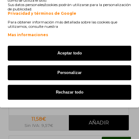
cómo se utiliza el sitio.
COMPATIBLE
Sus datos personales/cookies podrán utilizarse para la personalización
de publicidad.
Privacidad y términos de Google
Para obtener información más detallada sobre las cookies que
utilizamos, consulte nuestra
Mas informaciones
Aceptar todo
En stock
Personalizar
Cartucho de Toner Compatible Konica Minolta
8937732 Negro ~ 11.000 Paginas
Rechazar todo
11,58€
Sin IVA: 9,57€