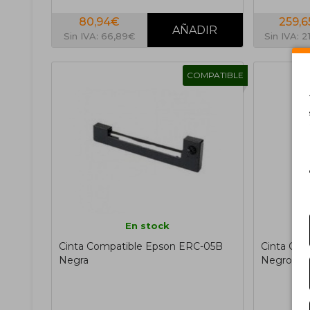
80,94€
259,
Sin IVA: 66,89€
Sin IVA: 
COMPATIBLE
En stock
Cinta Compatible Epson ERC-05B
Cinta Com
Negra
Negro ~ 1