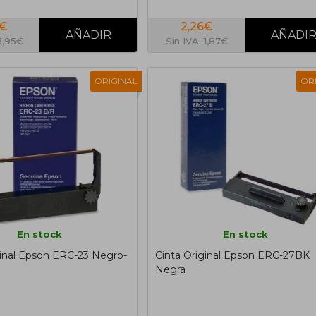
8€
2,26€
 3,95€
Sin IVA: 1,87€
ORIGINAL
OR
En stock
En stock
ginal Epson ERC-23 Negro-
Cinta Original Epson ERC-27BK
Negra