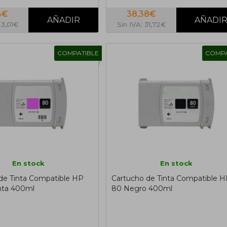
4€
38,38€
23,01€
Sin IVA: 31,72€
COMPATIBLE
COMPA
En stock
En stock
de Tinta Compatible HP
Cartucho de Tinta Compatible 
ta 400ml
80 Negro 400ml