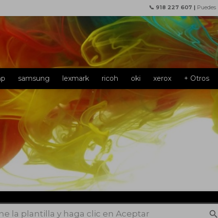
📞 918 227 607 |
Puedes
hp
samsung
lexmark
ricoh
oki
xerox
+ Otros