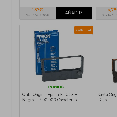
1,57€
4,7
Sin IVA: 1,30€
Sin IVA:
ORIGINAL
En stock
Cinta Original Epson ERC-23 B
Cinta Ori
Negro ~ 1.500.000 Caracteres
Rojo