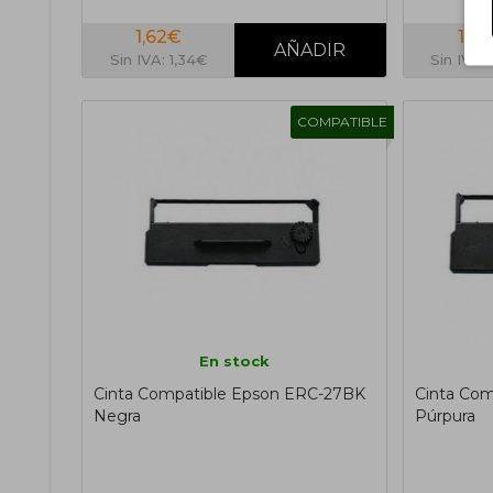
1,62€
1,91
Sin IVA: 1,34€
Sin IVA: 
COMPATIBLE
En stock
Cinta Compatible Epson ERC-27BK
Cinta Co
Negra
Púrpura