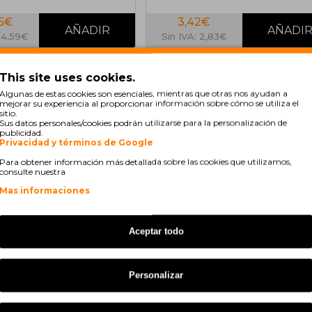
65€
3,42€
214,59€
Sin IVA: 2,83€
COMPATIBLE
COMPA
This site uses cookies.
Algunas de estas cookies son esenciales, mientras que otras nos ayudan a
mejorar su experiencia al proporcionar información sobre cómo se utiliza el
sitio.
Sus datos personales/cookies podrán utilizarse para la personalización de
publicidad.
Privacidad y términos de Google
Para obtener información más detallada sobre las cookies que utilizamos,
consulte nuestra
Mas informaciones
En stock
En stock
Aceptar todo
patible Epson ERC-23 B
Cinta Compatible Epson ERC-23
.500.000 Caracteres
Negro-Rojo
Personalizar