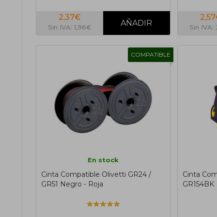
2,37€
2,5
Sin IVA: 1,96€
Sin IVA:
COMPATIBLE
En stock
Cinta Compatible Olivetti GR24 /
Cinta Com
GR51 Negro - Roja
GR154BK