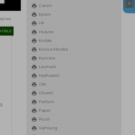
Canon
Epson
Páginas)
HP
TIBLE
Huawei
Kodak
Konica Minolta
Kyocera
Lexmark
Nashuatec
OKI
Olivetti
Pantum
HP
Papel
Ricoh
Samsung