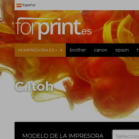
Español
brother
canon
epson
MI IMPRESORA ES »
C.Itoh
Inicio
»
C.Itoh
MODELO DE LA IMPRESORA