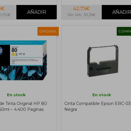
8€
42,73€
31,72€
Sin IVA: 35,31€
ORIGINAL
COMPA
En stock
En stock
de Tinta Original HP 80
Cinta Compatible Epson ERC-0
350ml ~ 4.400 Paginas
Negra