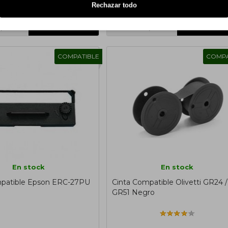
Rechazar todo
€
1,74€
1,58€
Sin IVA: 1,44€
COMPATIBLE
COMPA
En stock
En stock
mpatible Epson ERC-27PU
Cinta Compatible Olivetti GR24 /
GR51 Negro