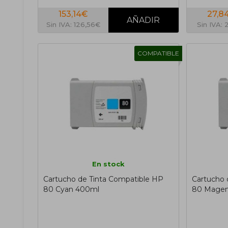
153,14€
27,8
Sin IVA: 126,56€
Sin IVA: 
COMPATIBLE
En stock
Cartucho de Tinta Compatible HP
Cartucho 
80 Cyan 400ml
80 Magen