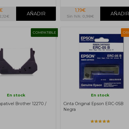
7€
1,19€
 2,12€
Sin IVA: 0,98€
COMPATIBLE
OR
En stock
En stock
pativel Brother 12270 /
Cinta Original Epson ERC-05B
Negra