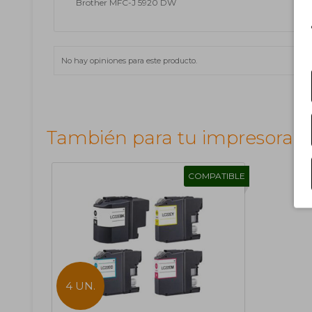
Brother MFC-J 5920 DW
No hay opiniones para este producto.
También para tu impresora
COMPATIBLE
4 UN.