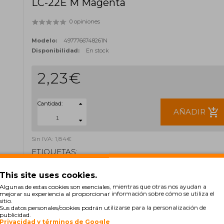
LC-22E M Magenta
0 opiniones
Modelo:
4977766748261N
Disponibilidad:
En stock
2,23€
Cantidad:
add_shopping_cart
AÑADIR
Sin IVA: 1,84€
ETIQUETAS:
LC22E
LC22EM
This site uses cookies.
Algunas de estas cookies son esenciales, mientras que otras nos ayudan a
mejorar su experiencia al proporcionar información sobre cómo se utiliza el
sitio.
Sus datos personales/cookies podrán utilizarse para la personalización de
publicidad.
Privacidad y términos de Google