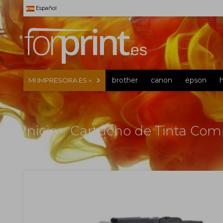
Español
brother
canon
epson
MI IMPRESORA ES »
Inicio
»
Cartucho de Tinta Com