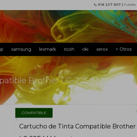
📞 918 227 607 |
Puedes
hp
samsung
lexmark
ricoh
oki
xerox
+ Otros
patible Brother LC-22E M Magenta
f
COMPATIBLE
Cartucho de Tinta Compatible Brother