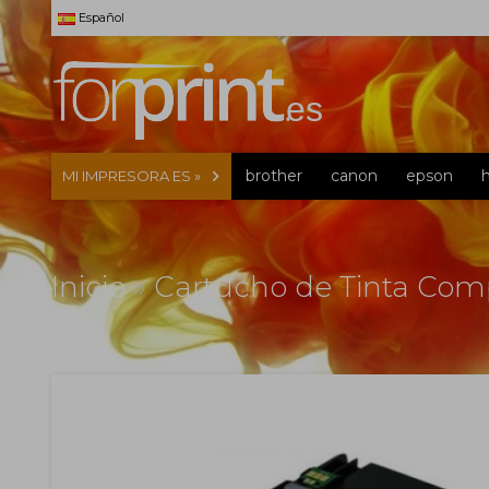
Español
brother
canon
epson
MI IMPRESORA ES »
Inicio
»
Cartucho de Tinta Comp