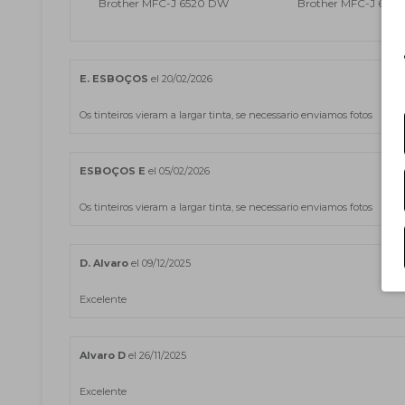
Brother MFC-J 6520 DW
Brother MFC-J 672
E. ESBOÇOS
el 20/02/2026
Os tinteiros vieram a largar tinta, se necessario enviamos fotos
ESBOÇOS E
el 05/02/2026
Os tinteiros vieram a largar tinta, se necessario enviamos fotos
D. Alvaro
el 09/12/2025
Excelente
Alvaro D
el 26/11/2025
Excelente