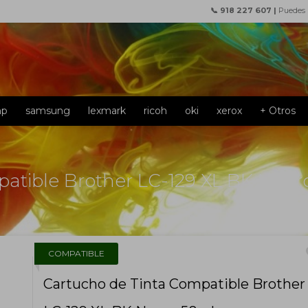
📞 918 227 607 |
Puedes
hp
samsung
lexmark
ricoh
oki
xerox
+ Otros
atible Brother LC-129 XL BK Negr
f
COMPATIBLE
Cartucho de Tinta Compatible Brother