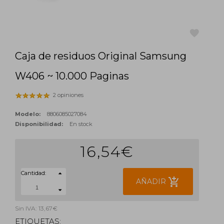
Caja de residuos Original Samsung
favorite
W406 ~ 10.000 Paginas
2 opiniones
Modelo:
8806085027084
Disponibilidad:
En stock
16,54€
Cantidad:
add_shopping_cart
AÑADIR
Sin IVA: 13,67€
ETIQUETAS: