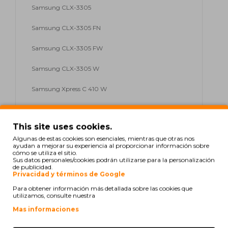
Samsung CLX-3305
Samsung CLX-3305 FN
Samsung CLX-3305 FW
Samsung CLX-3305 W
Samsung Xpress C 410 W
Samsung Xpress C 460 FW
This site uses cookies.
Samsung Xpress C 460 Series
Algunas de estas cookies son esenciales, mientras que otras nos
ayudan a mejorar su experiencia al proporcionar información sobre
Samsung Xpress C 460 W
cómo se utiliza el sitio.
Sus datos personales/cookies podrán utilizarse para la personalización
de publicidad.
Samsung CLX-3305 Series
Privacidad y términos de Google
Para obtener información más detallada sobre las cookies que
Samsung Xpress C 430
utilizamos, consulte nuestra
Mas informaciones
Samsung Xpress C 430 Series