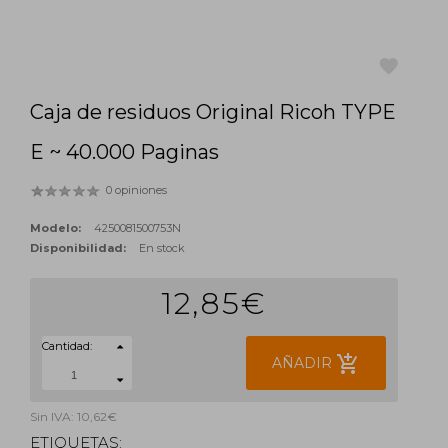
Caja de residuos Original Ricoh TYPE
favorite
E ~ 40.000 Paginas
0 opiniones
Modelo:
4250081500753N
Disponibilidad:
En stock
12,85€
Cantidad:
add_shopping_cart
AÑADIR
Sin IVA: 10,62€
ETIQUETAS: