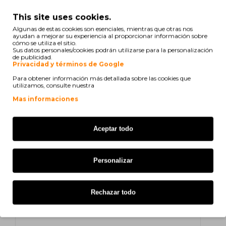
Infotec IPC 3500 Series
This site uses cookies.
Infotec IPC 3535
Algunas de estas cookies son esenciales, mientras que otras nos
ayudan a mejorar su experiencia al proporcionar información sobre
cómo se utiliza el sitio.
Infotec IPC 3535 E
Sus datos personales/cookies podrán utilizarse para la personalización
de publicidad.
Privacidad y términos de Google
Lanier 2138 C
Para obtener información más detallada sobre las cookies que
utilizamos, consulte nuestra
Lanier 2138 CMF
Mas informaciones
NRG DSC 38
NRG DSC 38 MF
Aceptar todo
NRG DSC 38 U
Personalizar
Rex Rotary DSC 38
Rex Rotary DSC 38 MF
Rechazar todo
Ricoh Aficio AP 3800 c