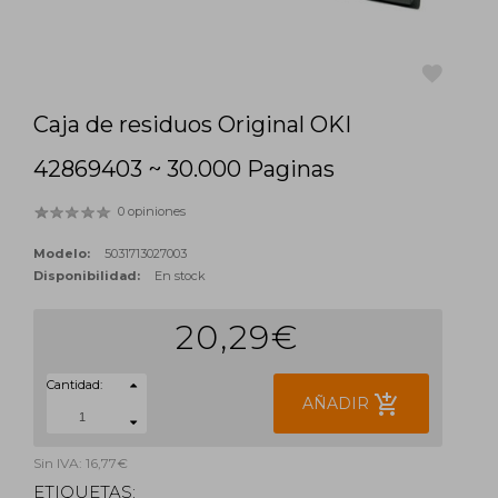
Caja de residuos Original OKI
favorite
42869403 ~ 30.000 Paginas
0 opiniones
Modelo:
5031713027003
Disponibilidad:
En stock
20,29€
Cantidad:
add_shopping_cart
AÑADIR
Sin IVA: 16,77€
ETIQUETAS: