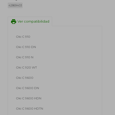
42869403
print
Ver compatibilidad
Oki C 910
Oki C 910 DN
Oki C 910 N
Oki C 920 WT
Oki C 9600
Oki C 9600 DN
Oki C 9600 HDN
Oki C 9600 HDTN