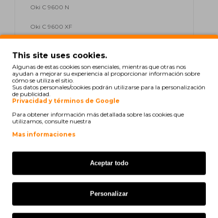
Oki C 9600 N
Oki C 9600 XF
Oki C 9600 XF PRO
This site uses cookies.
Oki C 9600 XF Pro Lite
Algunas de estas cookies son esenciales, mientras que otras nos
ayudan a mejorar su experiencia al proporcionar información sobre
cómo se utiliza el sitio.
Oki C 9650 DN
Sus datos personales/cookies podrán utilizarse para la personalización
de publicidad.
Privacidad y términos de Google
Oki C 9650 eXpress
Para obtener información más detallada sobre las cookies que
utilizamos, consulte nuestra
Oki C 9650 HDN
Mas informaciones
Oki C 9650 HDTN
Oki C 9650 HN
Aceptar todo
Oki C 9650 N
Personalizar
Oki C 9655 DN