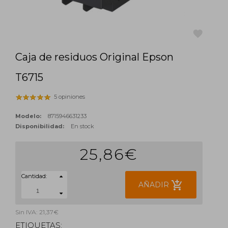
Caja de residuos Original Epson
favorite
T6715
5 opiniones
Modelo:
8715946631233
Disponibilidad:
En stock
25,86€
Cantidad:
add_shopping_cart
AÑADIR
Sin IVA: 21,37€
ETIQUETAS: