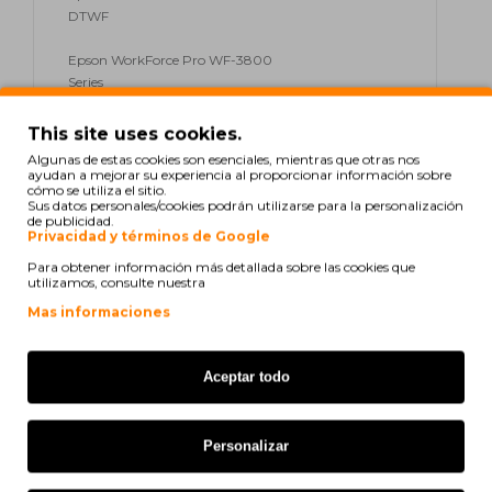
DTWF
Epson WorkForce Pro WF-3800
Series
Epson WorkForce Pro WF-3820
This site uses cookies.
DWF
Algunas de estas cookies son esenciales, mientras que otras nos
ayudan a mejorar su experiencia al proporcionar información sobre
cómo se utiliza el sitio.
Epson WorkForce Pro WF-3825
Sus datos personales/cookies podrán utilizarse para la personalización
DWF
de publicidad.
Privacidad y términos de Google
Epson WorkForce Pro WF-3830
Para obtener información más detallada sobre las cookies que
DWTF
utilizamos, consulte nuestra
Mas informaciones
Epson WorkForce Pro WF-4800
Series
Aceptar todo
Epson WorkForce Pro WF-4820
DWF
Personalizar
Epson WorkForce Pro WF-4825
DWF