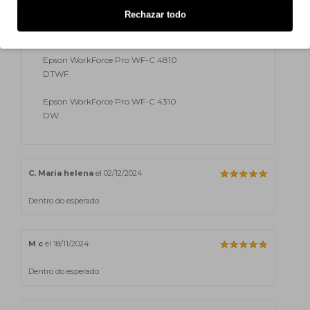
Rechazar todo
Epson WorkForce Pro WF-4830
DTWf
Epson WorkForce Pro WF-C 4810
DTWF
Epson WorkForce Pro WF-C 4310
DW
C. Maria helena
el 02/12/2024
Dentro do esperado
M c
el 18/11/2024
Dentro do esperado