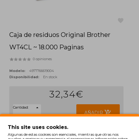
Caja de residuos Original Brother
favorite
WT4CL ~ 18.000 Paginas
0 opiniones
Modelo:
4977766619004
Disponibilidad:
En stock
32,34€
Cantidad:
add_shopping_cart
AÑADIR
This site uses cookies.
Sin IVA: 26,73€
Algunas de estas cookies son esenciales, mientras que otras nos
ETIQUETAS:
ayudan a mejorar su experiencia al proporcionar información sobre