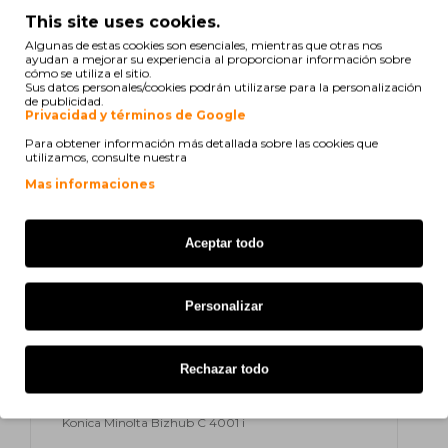
This site uses cookies.
WB-P08
ACDNWY1
Algunas de estas cookies son esenciales, mientras que otras nos
ayudan a mejorar su experiencia al proporcionar información sobre
cómo se utiliza el sitio.
print
Ver compatibilidad
Sus datos personales/cookies podrán utilizarse para la personalización
de publicidad.
Privacidad y términos de Google
Konica Minolta Bizhub C 3300 i
Para obtener información más detallada sobre las cookies que
utilizamos, consulte nuestra
Konica Minolta Bizhub C 3350 i
Mas informaciones
Konica Minolta Bizhub C 4000 i
Aceptar todo
Konica Minolta Bizhub C 4050 i
Olivetti d-Color MF 3302
Personalizar
Konica Minolta Bizhub C 3301 i
Rechazar todo
Konica Minolta Bizhub C 3351 i
Konica Minolta Bizhub C 4001 i