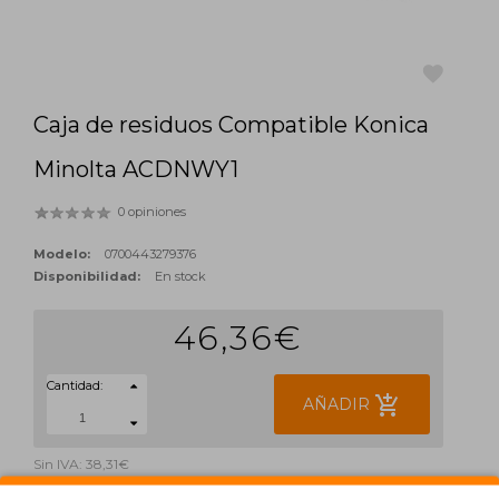
Caja de residuos Compatible Konica
favorite
Minolta ACDNWY1
0 opiniones
Modelo:
0700443279376
Disponibilidad:
En stock
46,36€
Cantidad:
add_shopping_cart
AÑADIR
Sin IVA: 38,31€
ETIQUETAS: