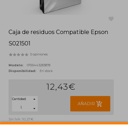
Caja de residuos Compatible Epson
favorite
S021501
0 opiniones
Modelo:
0700443283878
Disponibilidad:
En stock
12,43€
Cantidad:
add_shopping_cart
AÑADIR
Sin IVA: 10,27€
ETIQUETAS: