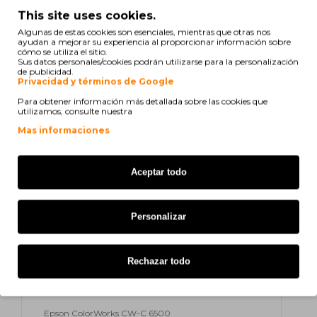
This site uses cookies.
C33S021501
SJMB6000
SJMB6065
Algunas de estas cookies son esenciales, mientras que otras nos
ayudan a mejorar su experiencia al proporcionar información sobre
cómo se utiliza el sitio.
print
Ver compatibilidad
Sus datos personales/cookies podrán utilizarse para la personalización
de publicidad.
Privacidad y términos de Google
Epson ColorWorks C 6000
Para obtener información más detallada sobre las cookies que
utilizamos, consulte nuestra
Epson ColorWorks C 6500
Mas informaciones
Epson ColorWorks CW-C 6000 Ae
Aceptar todo
Epson ColorWorks CW-C 6000 Pe
Epson ColorWorks CW-C 6000
Personalizar
Series
Epson ColorWorks CW-C 6500 Ae
Rechazar todo
Epson ColorWorks CW-C 6500 Pe
Epson ColorWorks CW-C 6500