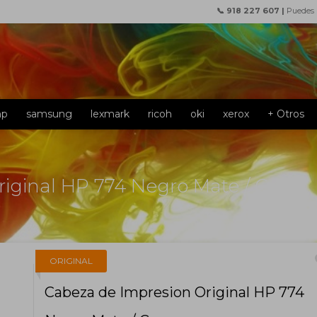
📞 918 227 607 |
Puedes
hp
samsung
lexmark
ricoh
oki
xerox
+ Otros
iginal HP 774 Negro Mate / Cyan
f
ORIGINAL
Cabeza de Impresion Original HP 774