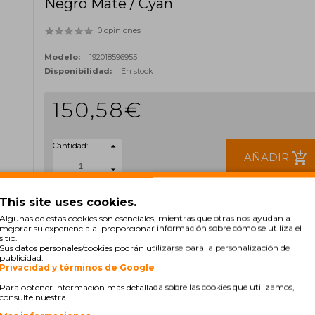
Negro Mate / Cyan
0 opiniones
Modelo:
192018596955
Disponibilidad:
En stock
150,58€
Cantidad:
add_shopping_cart
AÑADIR
Sin IVA: 124,45€
This site uses cookies.
ETIQUETAS:
Algunas de estas cookies son esenciales, mientras que otras nos ayudan a
mejorar su experiencia al proporcionar información sobre cómo se utiliza el
P2W01A
774
sitio.
Sus datos personales/cookies podrán utilizarse para la personalización de
publicidad.
Privacidad y términos de Google
Para obtener información más detallada sobre las cookies que utilizamos,
consulte nuestra