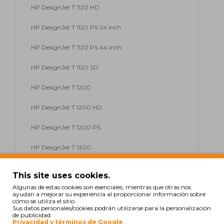
HP DesignJet T 1120 HD
HP DesignJet T 1120 PS 24 Inch
HP DesignJet T 1120 PS 44 Inch
HP DesignJet T 1120 SD
HP DesignJet T 1200
HP DesignJet T 1200 HD
HP DesignJet T 1200 PS
HP DesignJet T 1300
HP DesignJet T 1300 44 Inch
This site uses cookies.
Algunas de estas cookies son esenciales, mientras que otras nos
HP DesignJet T 1300 PS
ayudan a mejorar su experiencia al proporcionar información sobre
cómo se utiliza el sitio.
HP DesignJet T 1300 Series
Sus datos personales/cookies podrán utilizarse para la personalización
de publicidad.
Privacidad y términos de Google