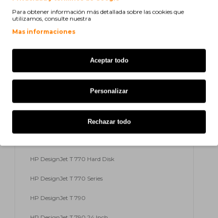
HP DesignJet T 2300 eMFP
Para obtener información más detallada sobre las cookies que
utilizamos, consulte nuestra
HP DesignJet T 2300 PS eMFP
Mas informaciones
HP DesignJet T 2300 Series
Aceptar todo
HP DesignJet T 610 24 Inch
HP DesignJet T 610 44 Inch
Personalizar
HP DesignJet T 610 Series
HP DesignJet T 620
Rechazar todo
HP DesignJet T 770
HP DesignJet T 770 Hard Disk
HP DesignJet T 770 Series
HP DesignJet T 790
HP DesignJet T 790 24 Inch