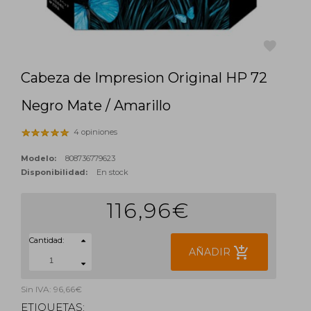
Cabeza de Impresion Original HP 72
favorite
Negro Mate / Amarillo
4 opiniones
Modelo:
808736779623
Disponibilidad:
En stock
116,96€
Cantidad:
add_shopping_cart
AÑADIR
Sin IVA: 96,66€
ETIQUETAS: