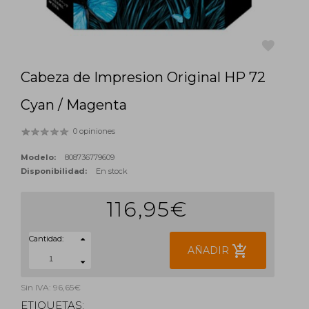
Cabeza de Impresion Original HP 72
favorite
Cyan / Magenta
0 opiniones
Modelo:
808736779609
Disponibilidad:
En stock
116,95€
Cantidad:
add_shopping_cart
AÑADIR
Sin IVA: 96,65€
ETIQUETAS: