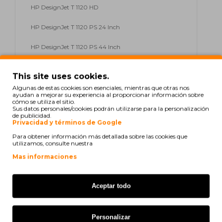
HP DesignJet T 1120 HD
HP DesignJet T 1120 PS 24 Inch
HP DesignJet T 1120 PS 44 Inch
HP DesignJet T 1120 SD
This site uses cookies.
HP DesignJet T 1200
Algunas de estas cookies son esenciales, mientras que otras nos
ayudan a mejorar su experiencia al proporcionar información sobre
cómo se utiliza el sitio.
HP DesignJet T 1200 HD
Sus datos personales/cookies podrán utilizarse para la personalización
de publicidad.
Privacidad y términos de Google
HP DesignJet T 1200 PS
Para obtener información más detallada sobre las cookies que
utilizamos, consulte nuestra
HP DesignJet T 1300
Mas informaciones
HP DesignJet T 1300 44 Inch
HP DesignJet T 1300 PS
Aceptar todo
HP DesignJet T 1300 Series
Personalizar