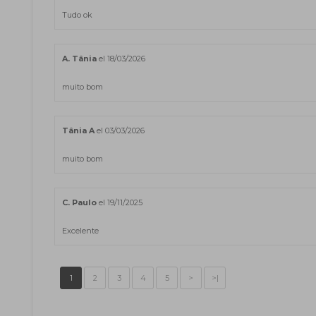
Tudo ok
A. Tânia
el 18/03/2026
muito bom
Tânia A
el 03/03/2026
muito bom
C. Paulo
el 19/11/2025
Excelente
1
2
3
4
5
>
>|