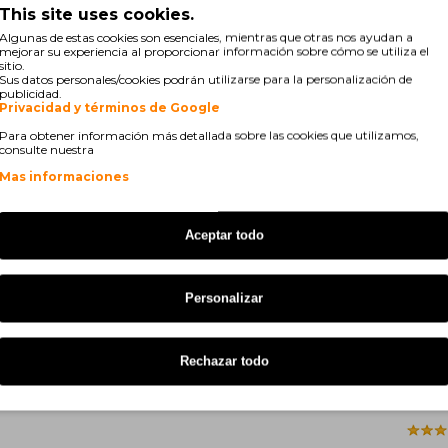
 655
HP Smart Tank Plus 559
This site uses cookies.
Algunas de estas cookies son esenciales, mientras que otras nos ayudan a
5
HP Smart Tank 7605
mejorar su experiencia al proporcionar información sobre cómo se utiliza el
sitio.
Sus datos personales/cookies podrán utilizarse para la personalización de
HP Smart Tank 7006
publicidad.
Privacidad y términos de Google
HP Smart Tank 5106
Para obtener información más detallada sobre las cookies que utilizamos,
consulte nuestra
0
HP Smart Tank 5108
Mas informaciones
8
HP Smart Tank 6001
Aceptar todo
Personalizar
Rechazar todo