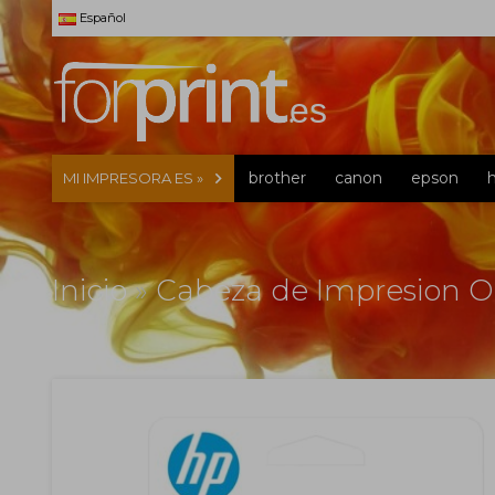
Español
brother
canon
epson
MI IMPRESORA ES »
Inicio
»
Cabeza de Impresion O