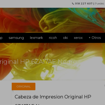
📞 918 227 607 |
Puedes
hp
samsung
lexmark
ricoh
oki
xerox
+ Otros
riginal HP 6ZA17AE Negro
f
ORIGINAL
Cabeza de Impresion Original HP