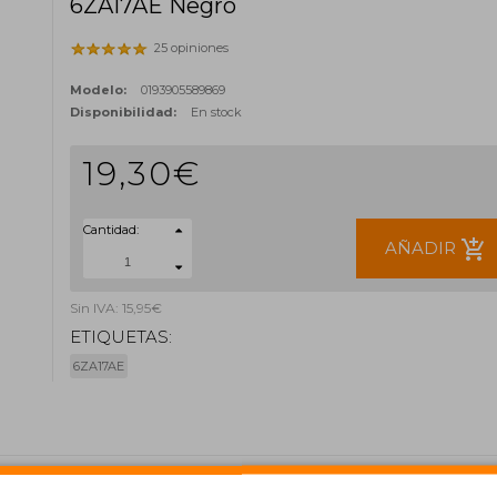
6ZA17AE Negro
25 opiniones
Modelo:
0193905589869
Disponibilidad:
En stock
19,30€
Cantidad:
add_shopping_cart
AÑADIR
Sin IVA: 15,95€
ETIQUETAS:
6ZA17AE