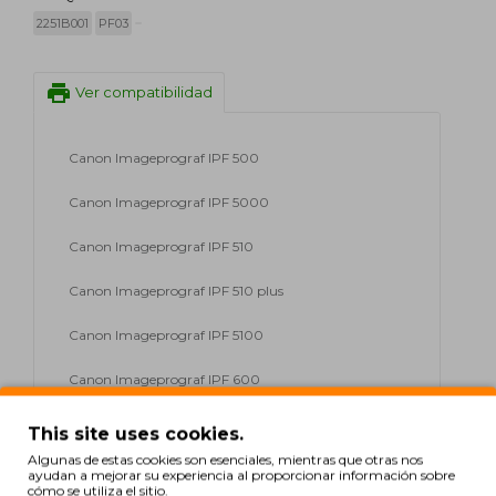
2251B001
PF03
print
Ver compatibilidad
Canon Imageprograf IPF 500
Canon Imageprograf IPF 5000
Canon Imageprograf IPF 510
Canon Imageprograf IPF 510 plus
Canon Imageprograf IPF 5100
Canon Imageprograf IPF 600
Canon Imageprograf IPF 6000 S
This site uses cookies.
Algunas de estas cookies son esenciales, mientras que otras nos
Canon Imageprograf IPF 605
ayudan a mejorar su experiencia al proporcionar información sobre
cómo se utiliza el sitio.