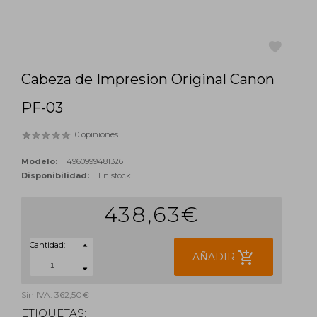
Cabeza de Impresion Original Canon
favorite
PF-03
0 opiniones
Modelo:
4960999481326
Disponibilidad:
En stock
438,63€
Cantidad:
add_shopping_cart
AÑADIR
Sin IVA: 362,50€
ETIQUETAS: