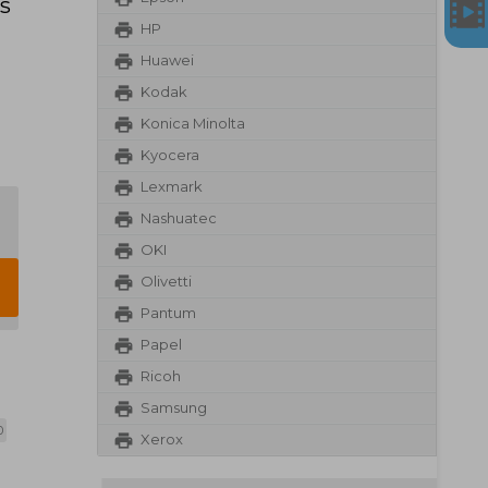
s
HP
Huawei
Kodak
Konica Minolta
Kyocera
Lexmark
Nashuatec
OKI
Olivetti
Pantum
Papel
Ricoh
Samsung
0
Xerox