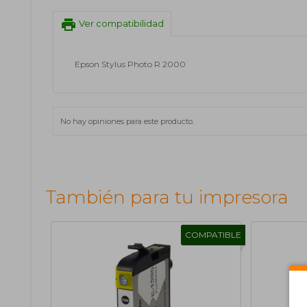
print
Ver compatibilidad
Epson Stylus Photo R 2000
No hay opiniones para este producto.
También para tu impresora
COMPATIBLE