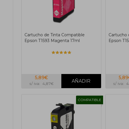
Cartucho de Tinta Compatible
Cartucho 
Epson T1593 Magenta 17ml
Epson T15
5,89€
5,8
s/ iva: 4,87€
s/ iva: 
COMPATIBLE