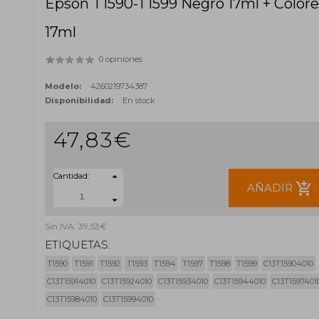
Epson T1590-T1599 Negro 17ml + Colore
17ml
0 opiniones
Modelo:
4260219734387
Disponibilidad:
En stock
47,83€
Cantidad:
add_shopping_cart
AÑADIR
Sin IVA: 39,53€
ETIQUETAS:
T1590
T1591
T1592
T1593
T1594
T1597
T1598
T1599
C13T15904010
C13T15914010
C13T15924010
C13T15934010
C13T15944010
C13T1597401
C13T15984010
C13T15994010