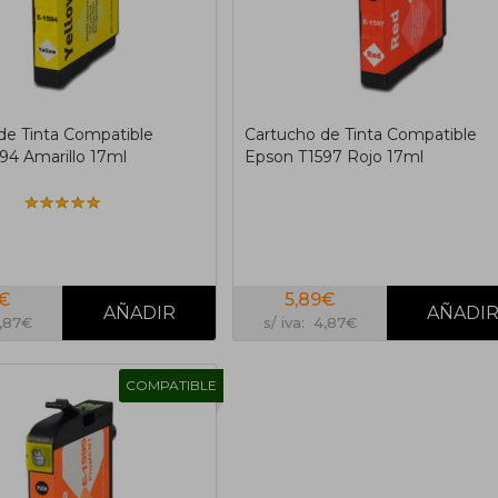
de Tinta Compatible
Cartucho de Tinta Compatible
94 Amarillo 17ml
Epson T1597 Rojo 17ml
9€
5,89€
4,87€
s/ iva: 4,87€
COMPATIBLE