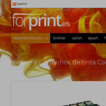
Español
brother
canon
epson
MI IMPRESORA ES »
Inicio
»
8 Cartuchos de tinta C