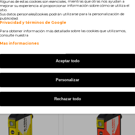
Algunas de estas cookies son esenciales, mientras que otras nos ayudan a
mejorar su experiencia al proporcionar información sobre cómo se utiliza el
sitio.
Sus datos personales/cookies podrán utilizarse para la personalización de
publicidad.
Privacidad y términos de Google
Para obtener información más detallada sobre las cookies que utilizamos,
consulte nuestra
de Tinta Compatible
Cartucho de Tinta Compatible
91 Negro Foto 17ml
Epson T1592 Cyan 17ml
Mas informaciones
Aceptar todo
Personalizar
9€
7,10€
4,87€
s/ iva: 5,87€
Rechazar todo
COMPATIBLE
COMPA