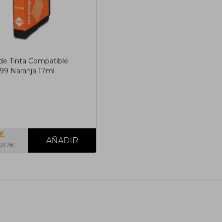
de Tinta Compatible
99 Naranja 17ml
9€
4,87€