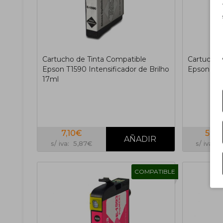
Cartucho de Tinta Compatible
Cartucho 
Epson T1590 Intensificador de Brilho
Epson T15
17ml
7,10€
5,8
s/ iva: 5,87€
s/ iva: 
COMPATIBLE