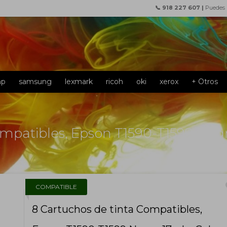
📞 918 227 607 |
Puedes
hp
samsung
lexmark
ricoh
oki
xerox
+ Otros
ompatibles, Epson T1590-T1599 Negr
f
COMPATIBLE
8 Cartuchos de tinta Compatibles,