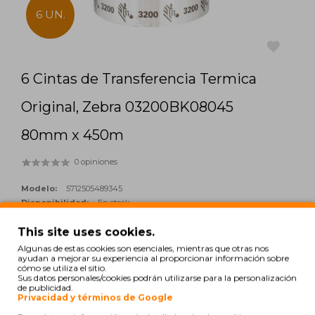
6 UN.
6 Cintas de Transferencia Termica
favorite
Original, Zebra 03200BK08045
80mm x 450m
0 opiniones
Modelo:
5712505489345
Disponibilidad:
En stock
This site uses cookies.
129,62€
Algunas de estas cookies son esenciales, mientras que otras nos
ayudan a mejorar su experiencia al proporcionar información sobre
cómo se utiliza el sitio.
Cantidad:
Sus datos personales/cookies podrán utilizarse para la personalización
add_shopping_cart
AÑADIR
de publicidad.
Privacidad y términos de Google