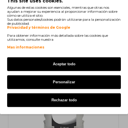
This site uses cookies.
Algunas de estas cookies son esenciales, mientras que otras nos
Mostrando de 1 a 5 de 6 (2 Páginas)
ayudan a mejorar su experiencia al proporcionar información sobre
cómo se utiliza el sitio.
Sus datos personales/cookies podrán utilizarse para la personalización
de publicidad.
Privacidad y términos de Google
También para tu impresora
Para obtener información más detallada sobre las cookies que
utilizamos, consulte nuestra
Mas informaciones
COMPATIBLE
Aceptar todo
Personalizar
1
2
>
>|
Rechazar todo