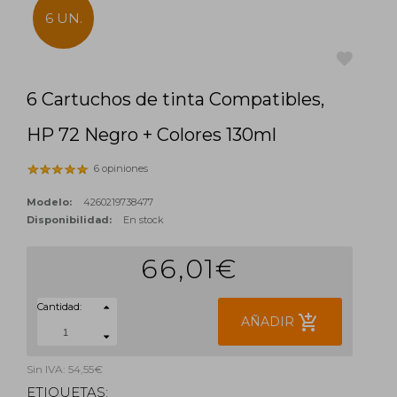
6 UN.
6 Cartuchos de tinta Compatibles,
favorite
HP 72 Negro + Colores 130ml
6 opiniones
Modelo:
4260219738477
Disponibilidad:
En stock
66,01€
Cantidad:
add_shopping_cart
AÑADIR
Sin IVA: 54,55€
ETIQUETAS: