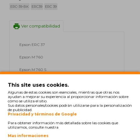
ERC-39-BK
ERC39
ERC 39
print
Ver compatibilidad
Epson ERC 37
Epson M 760
Epson M 760 S
Epson M 760 Series
This site uses cookies.
Algunas de estas cookies son esenciales, mientras que otras nos
Epson M 780
ayudan a mejorar su experiencia al proporcionar información sobre
cómo se utiliza el sitio.
Sus datos personales/cookies podrán utilizarse para la personalización
Olympia CM 1830
de publicidad.
Privacidad y términos de Google
Para obtener información más detallada sobre las cookies que
utilizamos, consulte nuestra
A. Anonymous
el 07/12/2022
Mas informaciones