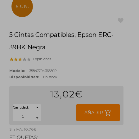
5 UN.
5 Cintas Compatibles, Epson ERC-
favorite
39BK Negra
1 opiniones
Modelo:
3584770436650P
Disponibilidad:
En stock
13,02€
Cantidad:
add_shopping_cart
AÑADIR
Sin IVA: 10,76€
ETIQUETAS: