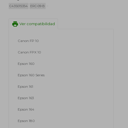
C43S015354
ERC-09-B
print
Ver compatibilidad
Canon FP 10
Canon FPX 10
Epson 160
Epson 160 Series
Epson 161
Epson 163
Epson 164
Epson 180