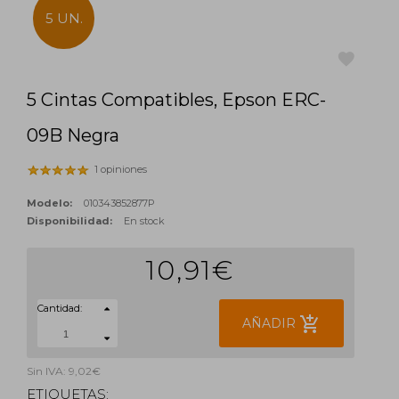
5 UN.
5 Cintas Compatibles, Epson ERC-
favorite
09B Negra
1 opiniones
Modelo:
010343852877P
Disponibilidad:
En stock
10,91€
Cantidad:
add_shopping_cart
AÑADIR
Sin IVA: 9,02€
ETIQUETAS: