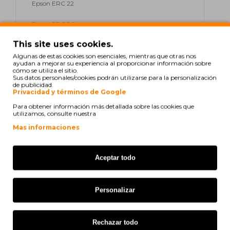
Epson ERC 22
Epson ERC 80
This site uses cookies.
Epson HX 20
Algunas de estas cookies son esenciales, mientras que otras nos
ayudan a mejorar su experiencia al proporcionar información sobre
Epson HX 40
cómo se utiliza el sitio.
Sus datos personales/cookies podrán utilizarse para la personalización
de publicidad.
Epson M 161
Privacidad y términos de Google
Epson M 163
Para obtener información más detallada sobre las cookies que
utilizamos, consulte nuestra
Epson M 164
Mas informaciones
Epson M 180
Aceptar todo
Epson M 182
Epson M 183
Personalizar
Epson M 185
Rechazar todo
Epson M 190