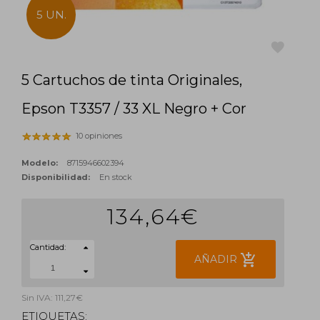
5 UN.
5 Cartuchos de tinta Originales,
favorite
Epson T3357 / 33 XL Negro + Cor
10 opiniones
Modelo:
8715946602394
Disponibilidad:
En stock
134,64€
Cantidad:
add_shopping_cart
AÑADIR
Sin IVA: 111,27€
ETIQUETAS: