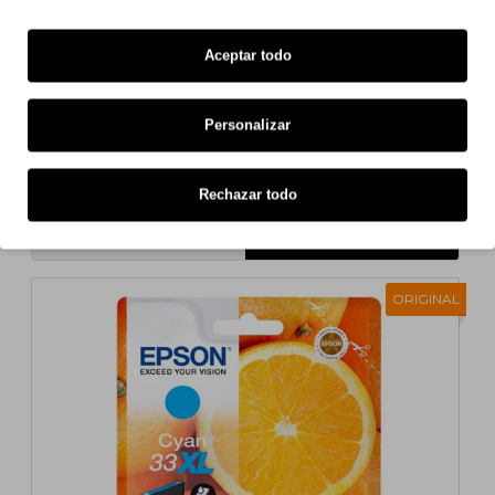
Aceptar todo
Personalizar
Cartucho de Tinta Original Epson T3351 / 33 XL
Negro 12.2ml ~ 530 paginas
Rechazar todo
33,02€
s/ iva: 27,29€
ORIGINAL