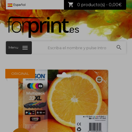
0 producto(s) - 0,00€
Español
Menu
ORIGINAL