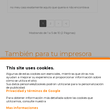
no meu caso exatamente aquilo que queria e não encontrava
Mostrando de 1 a 5 de 10 (2 Páginas)
También para tu impresora
ORIGINAL
This site uses cookies.
Algunas de estas cookies son esenciales, mientras que otras nos
ayudan a mejorar su experiencia al proporcionar información sobre
cómo se utiliza el sitio.
Sus datos personales/cookies podrán utilizarse para la personalización
1
2
>
>|
de publicidad.
Privacidad y términos de Google
Para obtener información más detallada sobre las cookies que
utilizamos, consulte nuestra
Mas informaciones