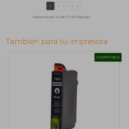
Mostrando de 1 a 5 de 171 (35 Páginas)
También para tu impresora
COMPATIBLE
1
2
>
>|