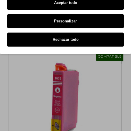
Aceptar todo
Cartucho de Tinta Compatible Epson T1622 / T1632 /
Personalizar
16 XL Cyan 11.6ml
1,49€
Rechazar todo
s/ iva: 1,23€
COMPATIBLE