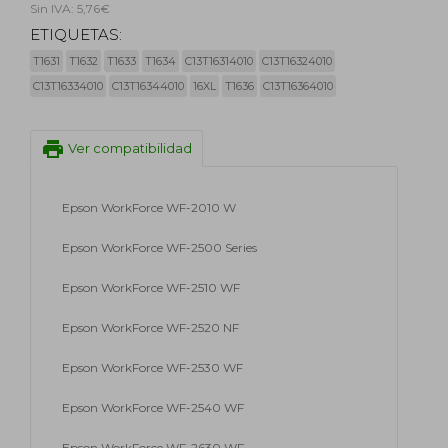
Sin IVA: 5,76€
ETIQUETAS:
T1631
T1632
T1633
T1634
C13T16314010
C13T16324010
C13T16334010
C13T16344010
16XL
T1636
C13T16364010
print
Ver compatibilidad
Epson WorkForce WF-2010 W
Epson WorkForce WF-2500 Series
Epson WorkForce WF-2510 WF
Epson WorkForce WF-2520 NF
Epson WorkForce WF-2530 WF
Epson WorkForce WF-2540 WF
Epson WorkForce WF-2630 WF