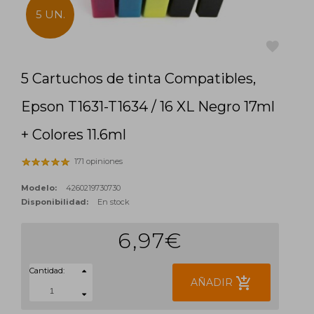
5 UN.
5 Cartuchos de tinta Compatibles,
favorite
Epson T1631-T1634 / 16 XL Negro 17ml
+ Colores 11.6ml
171 opiniones
Modelo:
4260219730730
Disponibilidad:
En stock
6,97€
Cantidad:
add_shopping_cart
AÑADIR