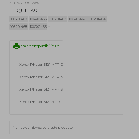
Sin IVA: 100,26€
ETIQUETAS:
106R01469
106R01466
106R01463
106R01467
106R01464
106R01468
106R01465
print
Ver compatibilidad
Xerox Phaser 6121 MFP D
Xerox Phaser 6121 MFP N
Xerox Phaser 6121 MFP S
Xerox Phaser 6121 Series
No hay opiniones para este producto.