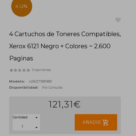
4 UN.
4 Cartuchos de Toneres Compatibles,
favorite
Xerox 6121 Negro + Colores ~ 2.600
Paginas
0 opiniones
Modelo:
4260271981989
Disponibilidad:
Por Consulta
121,31€
Cantidad:
add_shopping_cart
AÑADIR