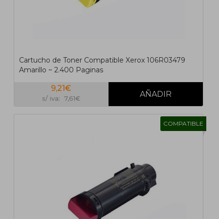
Cartucho de Toner Compatible Xerox 106R03479
Amarillo ~ 2.400 Paginas
9,21€
s/ iva: 7,61€
COMPATIBLE