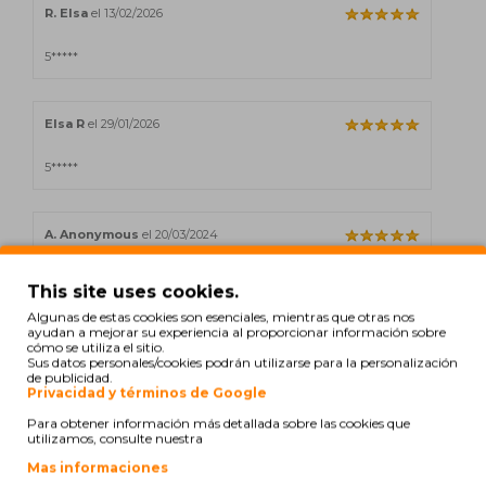
R. Elsa
el 13/02/2026
5*****
Elsa R
el 29/01/2026
5*****
A. Anonymous
el 20/03/2024
Os artigos são de boa qualidade.
This site uses cookies.
Algunas de estas cookies son esenciales, mientras que otras nos
ayudan a mejorar su experiencia al proporcionar información sobre
A. Anonymous
el 20/02/2024
cómo se utiliza el sitio.
Sus datos personales/cookies podrán utilizarse para la personalización
de publicidad.
Razoável sendo um pack os tinteiros deveriam ser todos iguais
Privacidad y términos de Google
Para obtener información más detallada sobre las cookies que
utilizamos, consulte nuestra
A. Anonymous
el 30/09/2023
Mas informaciones