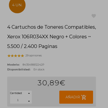
4 UN.
4 Cartuchos de Toneres Compatibles,
favorite
Xerox 106R034XX Negro + Colores ~
5.500 / 2.400 Paginas
29 opiniones
Modelo:
8435490612242P
Disponibilidad:
En stock
30,89€
Cantidad:
add_shopping_cart
AÑADIR