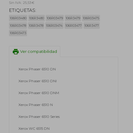
Sin IVA: 25,53€
ETIQUETAS:
106R03480
106R3480
106R03479
106R3479
106R03475
106R03478
106R3478
106R03474
106R03477
106R3477
106R03473
print
Ver compatibilidad
Xerox Phaser 6510 DN
Xerox Phaser 6510 DNI
Xerox Phaser 6510 DNM
Xerox Phaser 6510 N
Xerox Phaser 6510 Series
Xerox WC 6515 DN