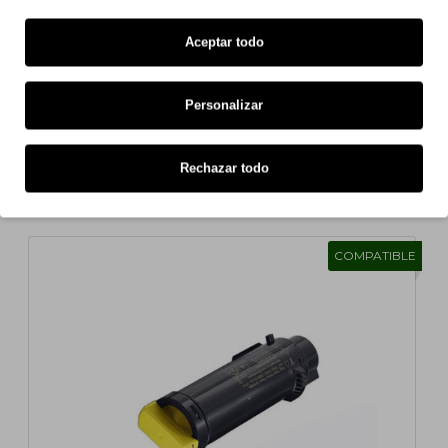
Estou satisfeito com o produto que encomendei.
Aceptar todo
Personalizar
Mostrando de 1 a 5 de 29 (6 Páginas)
Rechazar todo
También para tu impresora
COMPATIBLE
1
2
>
>|