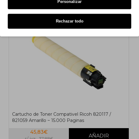
s/ iva: 21,02€
Personalizar
COMPATIBLE
Rechazar todo
Cartucho de Toner Compativel Ricoh 820117 /
821059 Amarillo ~ 15.000 Paginas
45,83€
s/ iva: 37,88€