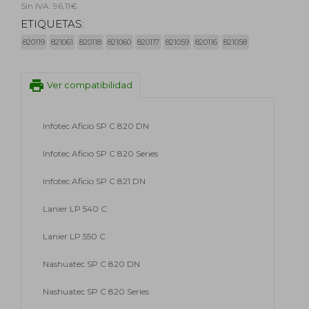
Sin IVA: 96,11€
ETIQUETAS:
820119
821061
820118
821060
820117
821059
820116
821058
print
Ver compatibilidad
Infotec Aficio SP C 820 DN
Infotec Aficio SP C 820 Series
Infotec Aficio SP C 821 DN
Lanier LP 540 C
Lanier LP 550 C
Nashuatec SP C 820 DN
Nashuatec SP C 820 Series