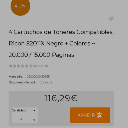
4 UN.
4 Cartuchos de Toneres Compatibles,
favorite
Ricoh 82011X Negro + Colores ~
20.000 / 15.000 Paginas
0 opiniones
Modelo:
2200000011053P
Disponibilidad:
En stock
116,29€
Cantidad:
add_shopping_cart
AÑADIR