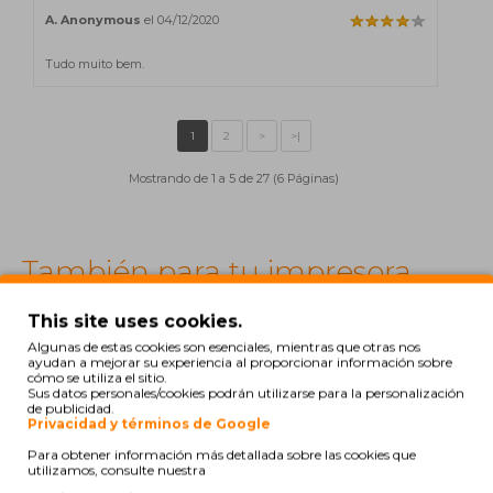
A. Anonymous
el 04/12/2020
Tudo muito bem.
Mostrando de 1 a 5 de 27 (6 Páginas)
También para tu impresora
This site uses cookies.
COMPATIBLE
Algunas de estas cookies son esenciales, mientras que otras nos
ayudan a mejorar su experiencia al proporcionar información sobre
1
2
>
>|
cómo se utiliza el sitio.
Sus datos personales/cookies podrán utilizarse para la personalización
de publicidad.
Privacidad y términos de Google
Para obtener información más detallada sobre las cookies que
utilizamos, consulte nuestra