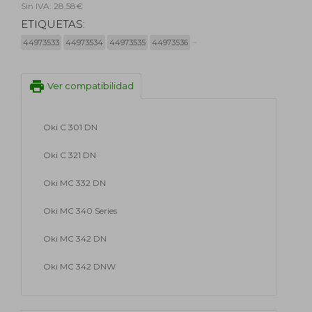
Sin IVA: 28,58€
ETIQUETAS:
44973533
44973534
44973535
44973536
print
Ver compatibilidad
Oki C 301 DN
Oki C 321 DN
Oki MC 332 DN
Oki MC 340 Series
Oki MC 342 DN
Oki MC 342 DNW