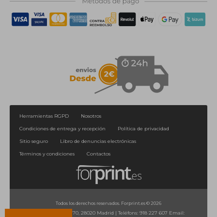
Herramientas RGPD
Nosotros
Condiciones de entrega y recepción
Política de privacidad
Sitio seguro
Libro de denuncias electrónicas
Términos y condiciones
Contactos
Todos los derechos reservados. Forprint.es © 2026
Calle de Orense, 70, 28020 Madrid
|
Teléfons:
918 227 607
Email: