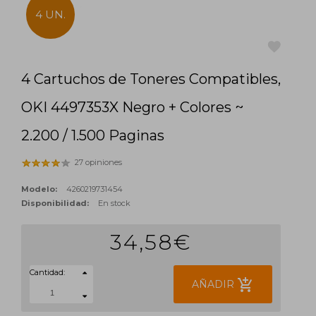
4 UN.
4 Cartuchos de Toneres Compatibles,
favorite
OKI 4497353X Negro + Colores ~
2.200 / 1.500 Paginas
27 opiniones
Modelo:
4260219731454
Disponibilidad:
En stock
34,58€
Cantidad:
add_shopping_cart
AÑADIR