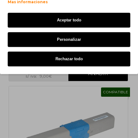
Mas informaciones
Aceptar todo
Personalizar
Cartucho de Toner Compatible OKI C301 / 44973536
Negro ~ 2.200 Paginas
Rechazar todo
10,89€
s/ iva: 9,00€
COMPATIBLE