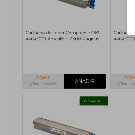
Cartucho de Toner Compatible OKI
Cartucho 
44643001 Amarillo ~ 7.300 Paginas
44643002 
27,65€
27,6
s/ iva: 22,85€
s/ iva: 
COMPATIBLE