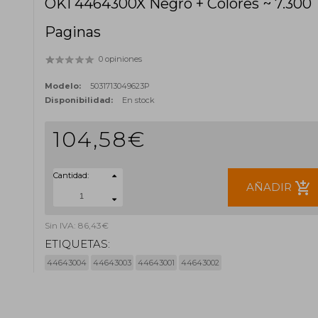
OKI 4464300X Negro + Colores ~ 7.300
Paginas
0 opiniones
Modelo:
5031713049623P
Disponibilidad:
En stock
104,58€
Cantidad:
add_shopping_cart
AÑADIR
Sin IVA: 86,43€
ETIQUETAS:
44643004
44643003
44643001
44643002