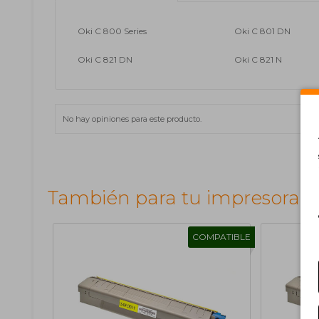
Oki C 800 Series
Oki C 801 DN
Oki C 821 DN
Oki C 821 N
No hay opiniones para este producto.
También para tu impresora
COMPATIBLE