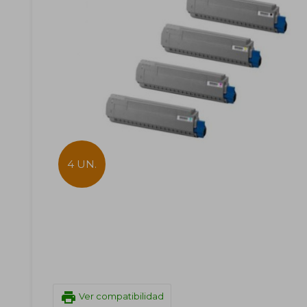
4 UN.
print
Ver compatibilidad