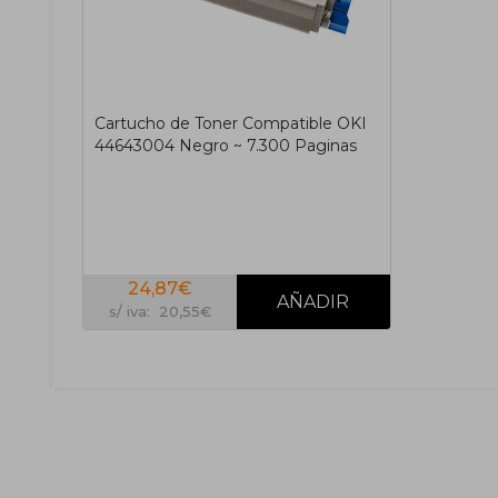
Cartucho de Toner Compatible OKI
44643004 Negro ~ 7.300 Paginas
24,87€
s/ iva: 20,55€