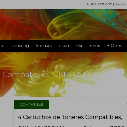
📞 918 227 607 |
Puedes
hp
samsung
lexmark
ricoh
oki
xerox
+ Otros
 Compatibles, OKI 4464300X Negro
f
COMPATIBLE
4 Cartuchos de Toneres Compatibles,