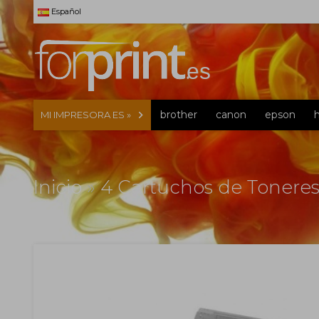
Español
brother
canon
epson
MI IMPRESORA ES »
Inicio
»
4 Cartuchos de Toneres