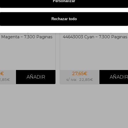
Personalizar
Rechazar todo
de Toner Compatible OKI
Cartucho de Toner Compatible 
Magenta ~ 7.300 Paginas
44643003 Cyan ~ 7.300 Paginas
5€
27,65€
22,85€
s/ iva: 22,85€