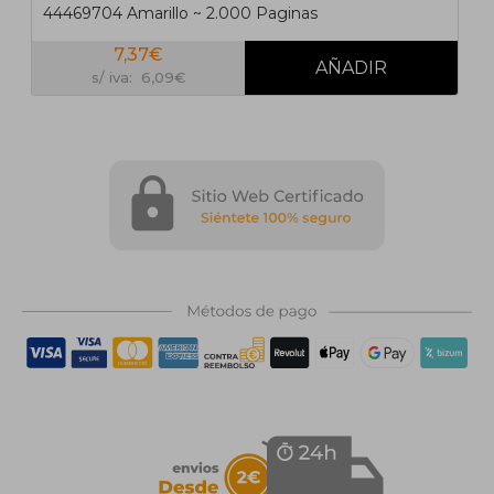
44469704 Amarillo ~ 2.000 Paginas
7,37€
s/ iva: 6,09€