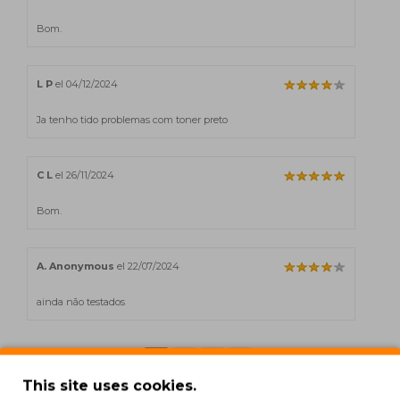
Bom.
L P
el 04/12/2024
Ja tenho tido problemas com toner preto
C L
el 26/11/2024
Bom.
A. Anonymous
el 22/07/2024
ainda não testados
This site uses cookies.
Mostrando de 1 a 5 de 42 (9 Páginas)