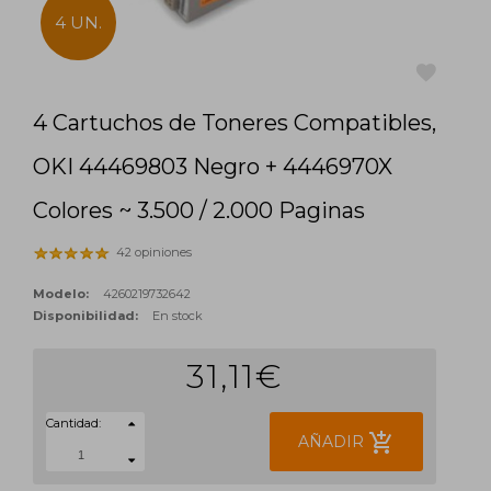
4 UN.
4 Cartuchos de Toneres Compatibles,
favorite
OKI 44469803 Negro + 4446970X
Colores ~ 3.500 / 2.000 Paginas
42 opiniones
Modelo:
4260219732642
Disponibilidad:
En stock
31,11€
Cantidad:
add_shopping_cart
AÑADIR