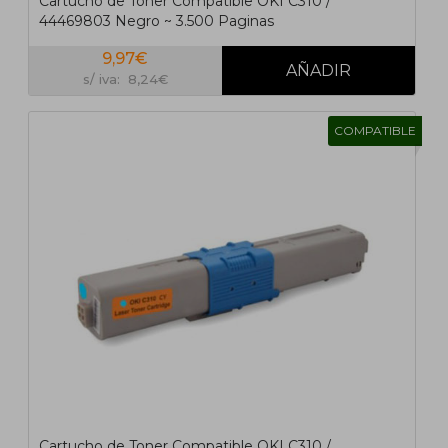
Cartucho de Toner Compatible OKI C310 /
44469803 Negro ~ 3.500 Paginas
9,97€
s/ iva: 8,24€
COMPATIBLE
Cartucho de Toner Compatible OKI C310 /