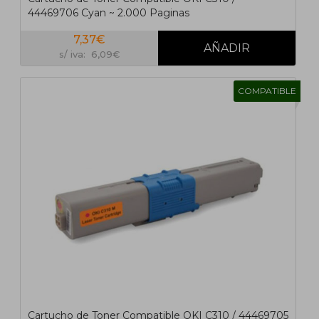
44469706 Cyan ~ 2.000 Paginas
7,37€
s/ iva: 6,09€
COMPATIBLE
Cartucho de Toner Compatible OKI C310 / 44469705