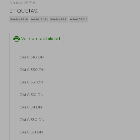
Sin IVA: 25,71€
ETIQUETAS:
44469704
44469705
44469706
44469803
print
Ver compatibilidad
Oki C 310 DN
Oki C 330 DN
Oki C 331 DN
Oki C 510 DN
Oki C 511 DN
Oki C 530 DN
Oki C 531 DN