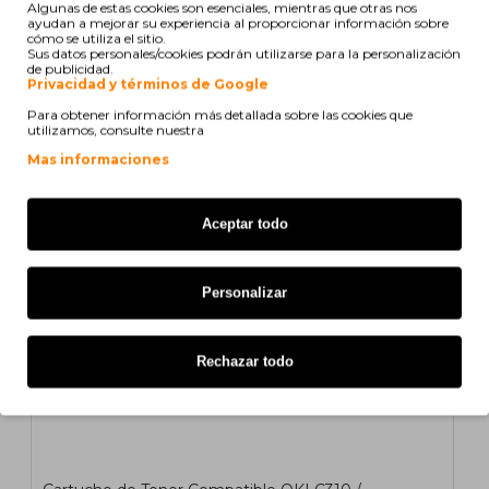
Algunas de estas cookies son esenciales, mientras que otras nos
ayudan a mejorar su experiencia al proporcionar información sobre
cómo se utiliza el sitio.
Sus datos personales/cookies podrán utilizarse para la personalización
de publicidad.
También para tu impresora
Privacidad y términos de Google
Para obtener información más detallada sobre las cookies que
utilizamos, consulte nuestra
COMPATIBLE
Mas informaciones
1
2
>
>|
Aceptar todo
Personalizar
Rechazar todo