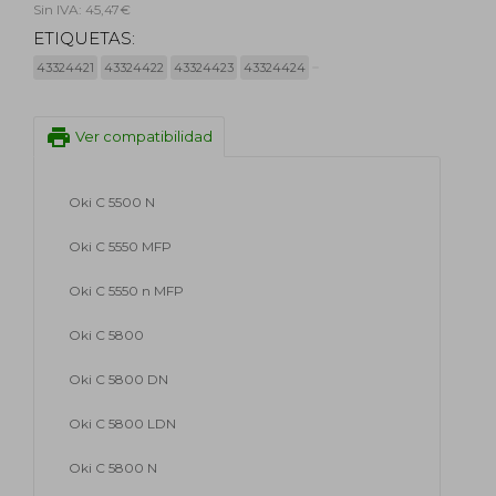
Sin IVA: 45,47€
ETIQUETAS:
43324421
43324422
43324423
43324424
print
Ver compatibilidad
Oki C 5500 N
Oki C 5550 MFP
Oki C 5550 n MFP
Oki C 5800
Oki C 5800 DN
Oki C 5800 LDN
Oki C 5800 N