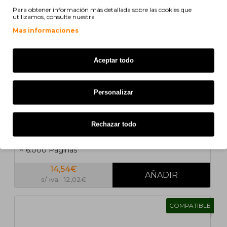
Para obtener información más detallada sobre las cookies que
utilizamos, consulte nuestra
Mas informaciones
Aceptar todo
Personalizar
Rechazar todo
Cartucho de Toner Compatible OKI 43324424 Negro
~ 6.000 Paginas
14,54€
s/ iva: 12,02€
COMPATIBLE