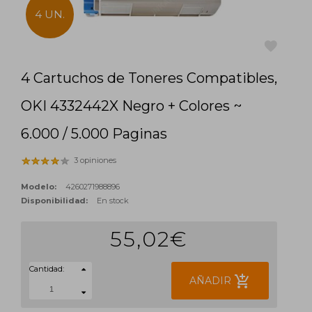
4 UN.
4 Cartuchos de Toneres Compatibles,
favorite
OKI 4332442X Negro + Colores ~
6.000 / 5.000 Paginas
3 opiniones
Modelo:
4260271988896
Disponibilidad:
En stock
55,02€
Cantidad:
add_shopping_cart
AÑADIR