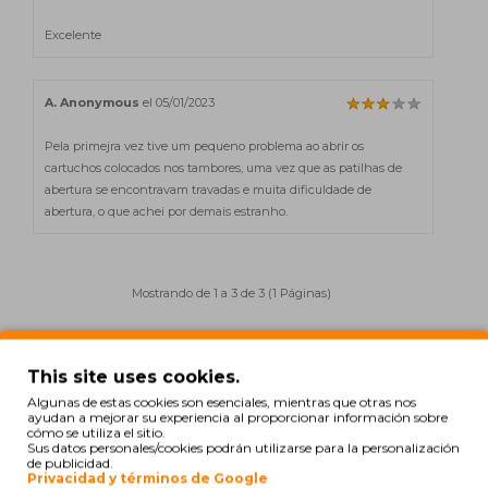
Excelente
A. Anonymous
el 05/01/2023
Pela primejra vez tive um pequeno problema ao abrir os
cartuchos colocados nos tambores, uma vez que as patilhas de
abertura se encontravam travadas e muita dificuldade de
abertura, o que achei por demais estranho.
Mostrando de 1 a 3 de 3 (1 Páginas)
This site uses cookies.
También para tu impresora
Algunas de estas cookies son esenciales, mientras que otras nos
ayudan a mejorar su experiencia al proporcionar información sobre
cómo se utiliza el sitio.
COMPATIBLE
Sus datos personales/cookies podrán utilizarse para la personalización
de publicidad.
Privacidad y términos de Google