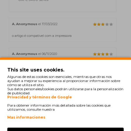
A. Anonymous
el 17/03/2022
o artigo é compativel com a impressora
A. Anonymous
el 06/11/2020
bom preço
This site uses cookies.
Algunas de estas cookies son esenciales, mientras que otras nos
ayudan a mejorar su experiencia al proporcionar información sobre
A. Anonymous
el 27/06/2019
cómo se utiliza el sitio.
Sus datos personales/cookies podrán utilizarse para la personalización
de publicidad.
Um dos toners não acusa o nível de cheio
Privacidad y términos de Google
Para obtener información más detallada sobre las cookies que
utilizamos, consulte nuestra
A. Anonymous
el 25/04/2019
Mas informaciones
Tudo como descrito.