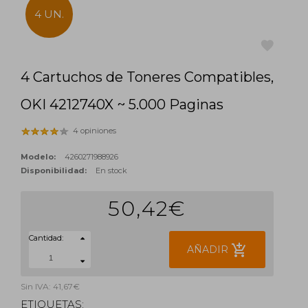
4 UN.
4 Cartuchos de Toneres Compatibles,
favorite
OKI 4212740X ~ 5.000 Paginas
4 opiniones
Modelo:
4260271988926
Disponibilidad:
En stock
50,42€
Cantidad:
add_shopping_cart
AÑADIR
Sin IVA: 41,67€
ETIQUETAS: