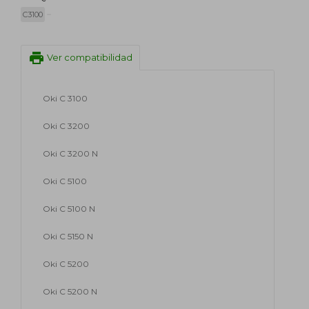
C3100
print
Ver compatibilidad
Oki C 3100
Oki C 3200
Oki C 3200 N
Oki C 5100
Oki C 5100 N
Oki C 5150 N
Oki C 5200
Oki C 5200 N