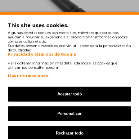
This site uses cookies.
Algunas de estas cookies son esenciales, mientras que otras nos
ayudan a mejorar su experiencia al proporcionar información sobre
cómo se utiliza el sitio.
Sus datos personales/cookies podrán utilizarse para la personalización
de publicidad.
Privacidad y términos de Google
Cartucho de Toner Compatible Lexmark C950X2CG
Para obtener información más detallada sobre las cookies que
Cyan ~ 24.000 Paginas
utilizamos, consulte nuestra
Mas informaciones
54,76€
s/ iva: 45,26€
Aceptar todo
COMPATIBLE
Personalizar
Rechazar todo