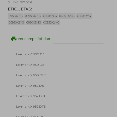
Sin IVA: 187,02€
ETIQUETAS:
C950X2KG
0C950X2KG
C950X2CG
0C950X2CG
C950X2YG
0C950X2YG
C950X2MG
0C950X2MG
print
Ver compatibilidad
Lexmark C 950 DE
Lexmark X 950 DE
Lexmark X 950 DHE
Lexmark X 952 DE
Lexmark X 952 DHE
Lexmark X 952 DTE
Lexmark X 954 DE