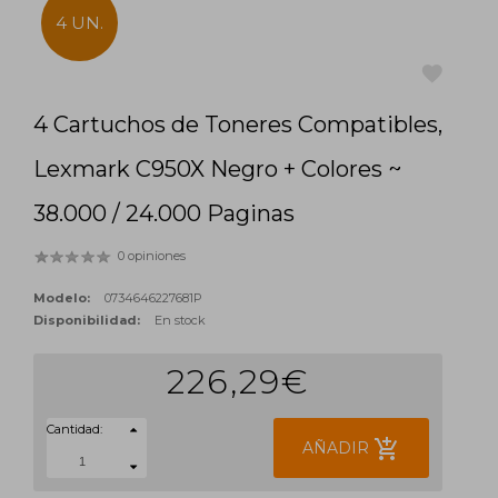
4 UN.
4 Cartuchos de Toneres Compatibles,
favorite
Lexmark C950X Negro + Colores ~
38.000 / 24.000 Paginas
0 opiniones
Modelo:
0734646227681P
Disponibilidad:
En stock
226,29€
Cantidad:
add_shopping_cart
AÑADIR