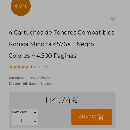
4 UN.
4 Cartuchos de Toneres Compatibles,
favorite
Konica Minolta 4576X11 Negro +
Colores ~ 4.500 Paginas
1 opiniones
Modelo:
4260271988773
Disponibilidad:
En stock
114,74€
Cantidad:
add_shopping_cart
AÑADIR