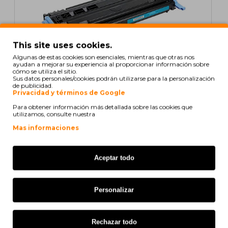
This site uses cookies.
Algunas de estas cookies son esenciales, mientras que otras nos
ayudan a mejorar su experiencia al proporcionar información sobre
cómo se utiliza el sitio.
Sus datos personales/cookies podrán utilizarse para la personalización
de publicidad.
Privacidad y términos de Google
Cartucho de Toner Compatible HP 503A Cyan ~
Para obtener información más detallada sobre las cookies que
utilizamos, consulte nuestra
6.000 Paginas
Mas informaciones
30,35€
s/ iva: 25,08€
Aceptar todo
COMPATIBLE
Personalizar
Rechazar todo