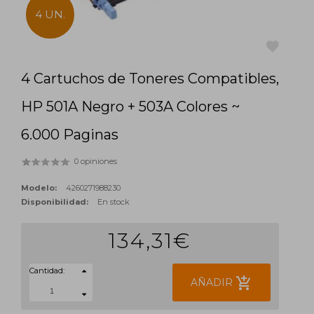
4 UN.
4 Cartuchos de Toneres Compatibles,
favorite
HP 501A Negro + 503A Colores ~
6.000 Paginas
0 opiniones
Modelo:
4260271988230
Disponibilidad:
En stock
134,31€
Cantidad:
add_shopping_cart
AÑADIR