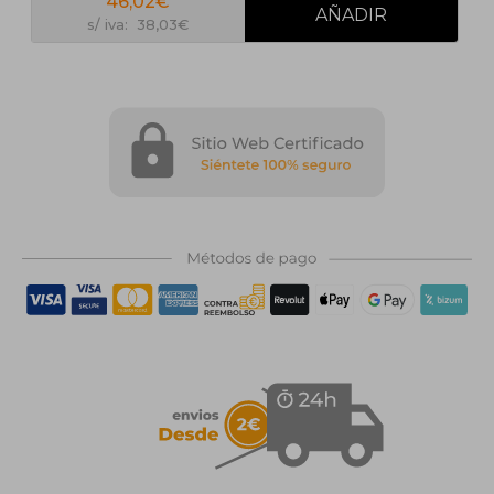
46,02€
s/ iva: 38,03€