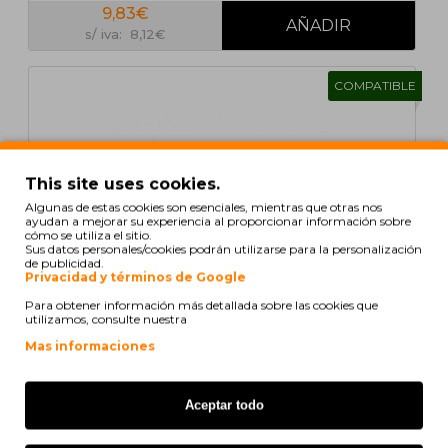
9,83€
s/ iva: 8,12€
COMPATIBLE
This site uses cookies.
Algunas de estas cookies son esenciales, mientras que otras nos
ayudan a mejorar su experiencia al proporcionar información sobre
cómo se utiliza el sitio.
Sus datos personales/cookies podrán utilizarse para la personalización
de publicidad.
Privacidad y términos de Google
Para obtener información más detallada sobre las cookies que
utilizamos, consulte nuestra
Mas informaciones
Cartucho de Toner Compatible Epson S050212 Cyan
Aceptar todo
~ 4.000 Paginas