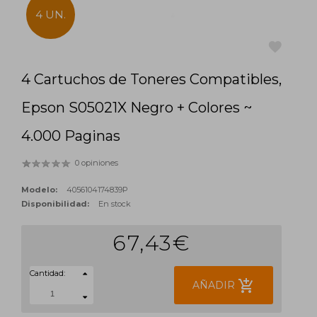
4 UN.
4 Cartuchos de Toneres Compatibles,
favorite
Epson S05021X Negro + Colores ~
4.000 Paginas
0 opiniones
Modelo:
4056104174839P
Disponibilidad:
En stock
67,43€
Cantidad:
add_shopping_cart
AÑADIR