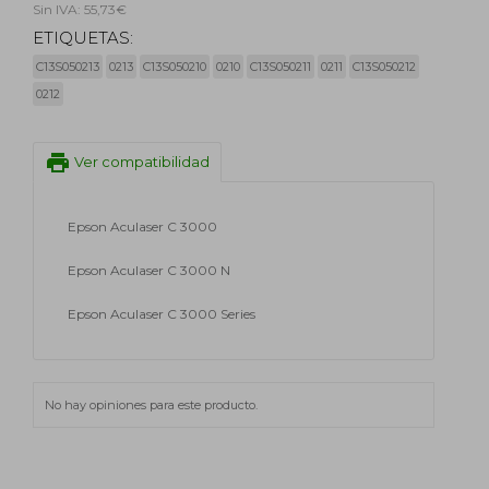
Sin IVA: 55,73€
ETIQUETAS:
C13S050213
0213
C13S050210
0210
C13S050211
0211
C13S050212
0212
print
Ver compatibilidad
Epson Aculaser C 3000
Epson Aculaser C 3000 N
Epson Aculaser C 3000 Series
No hay opiniones para este producto.