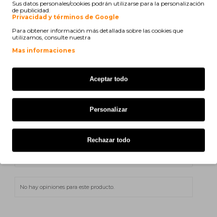
Sus datos personales/cookies podrán utilizarse para la personalización
Sin IVA: 33,59€
de publicidad.
ETIQUETAS:
Privacidad y términos de Google
8932614
MT401
8932-6040
8932-614
89326040
Para obtener información más detallada sobre las cookies que
utilizamos, consulte nuestra
Mas informaciones
print
Ver compatibilidad
Aceptar todo
Develop D 3550
Develop D 4550
Personalizar
Konica Minolta EP 3050
Rechazar todo
Konica Minolta EP 4050
No hay opiniones para este producto.