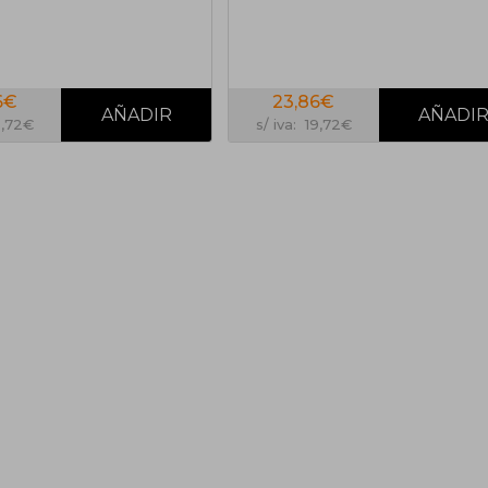
6€
23,86€
9,72€
s/ iva: 19,72€