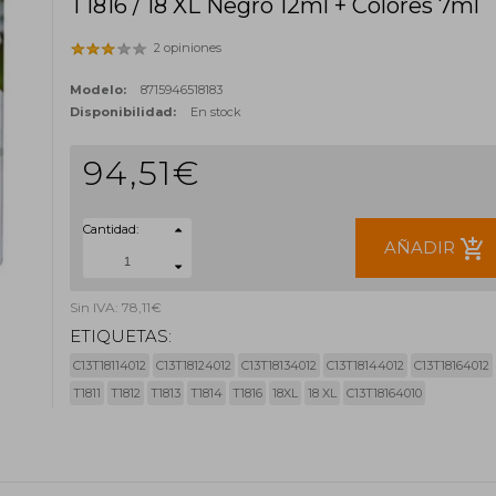
T1816 / 18 XL Negro 12ml + Colores 7ml
2 opiniones
Modelo:
8715946518183
Disponibilidad:
En stock
94,51€
Cantidad:
add_shopping_cart
AÑADIR
Sin IVA: 78,11€
ETIQUETAS:
C13T18114012
C13T18124012
C13T18134012
C13T18144012
C13T18164012
T1811
T1812
T1813
T1814
T1816
18XL
18 XL
C13T18164010