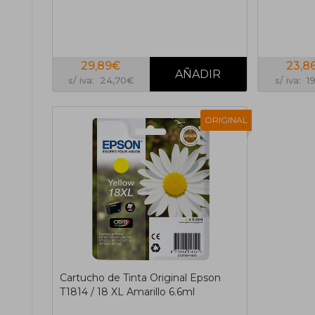
29,89€
23,8
s/ iva: 24,70€
s/ iva: 1
ORIGINAL
Cartucho de Tinta Original Epson
T1814 / 18 XL Amarillo 6.6ml