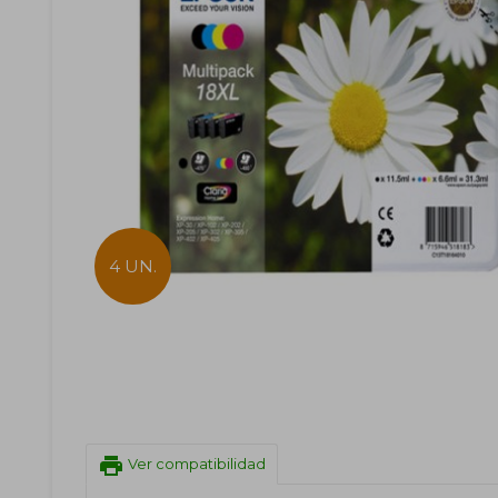
4 UN.
print
Ver compatibilidad