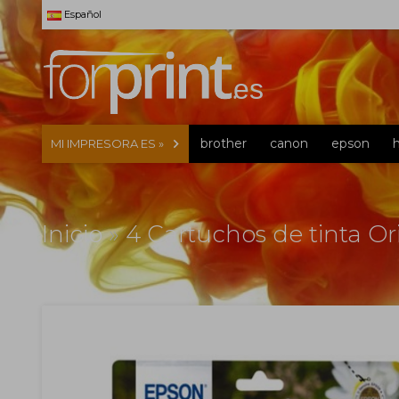
Español
brother
canon
epson
MI IMPRESORA ES »
Inicio
»
4 Cartuchos de tinta Or