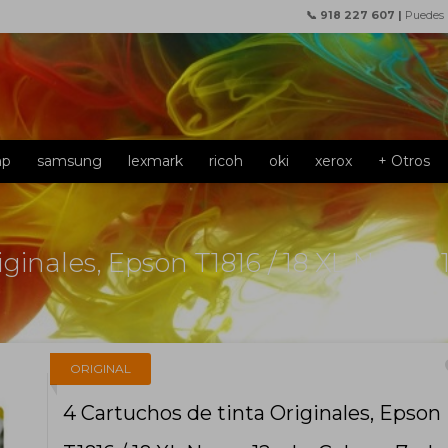
📞 918 227 607 |
Puedes
hp
samsung
lexmark
ricoh
oki
xerox
+ Otros
iginales, Epson T1816 / 18 XL Negro
f
ORIGINAL
4 Cartuchos de tinta Originales, Epson