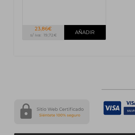
23,86€
s/ iva: 19,72€