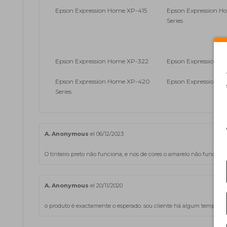
Epson Expression Home XP-415
Epson Expression H
Series
Epson Expression Home XP-322
Epson Expression H
Epson Expression Home XP-420
Epson Expression H
Series
A. Anonymous
el 06/12/2023
O tinteiro preto não funciona, e nos de cores o amarelo não funciona
A. Anonymous
el 20/11/2020
o produto é exactamente o esperado. sou cliente há algum tempo e