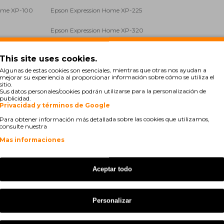
ome XP-100
Epson Expression Home XP-225
Epson Expression Home XP-320
Series
This site uses cookies.
ome XP-325
Epson Expression Home XP-420
Algunas de estas cookies son esenciales, mientras que otras nos ayudan a
mejorar su experiencia al proporcionar información sobre cómo se utiliza el
ome XP-422
Epson Expression Home XP-425
sitio.
Sus datos personales/cookies podrán utilizarse para la personalización de
publicidad.
Privacidad y términos de Google
Para obtener información más detallada sobre las cookies que utilizamos,
consulte nuestra
Mas informaciones
.
Aceptar todo
Personalizar
 nunca tive qq problema