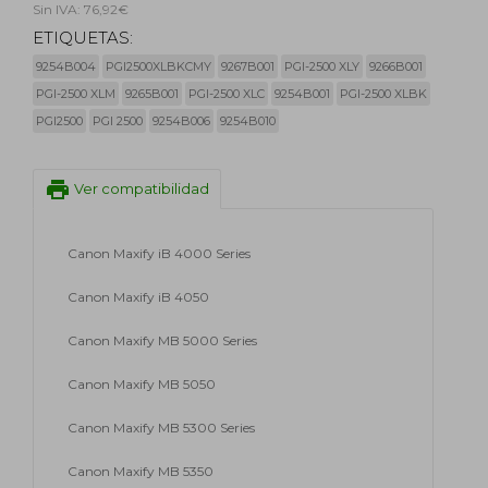
Sin IVA: 76,92€
ETIQUETAS:
9254B004
PGI2500XLBKCMY
9267B001
PGI-2500 XLY
9266B001
PGI-2500 XLM
9265B001
PGI-2500 XLC
9254B001
PGI-2500 XLBK
PGI2500
PGI 2500
9254B006
9254B010
print
Ver compatibilidad
Canon Maxify iB 4000 Series
Canon Maxify iB 4050
Canon Maxify MB 5000 Series
Canon Maxify MB 5050
Canon Maxify MB 5300 Series
Canon Maxify MB 5350