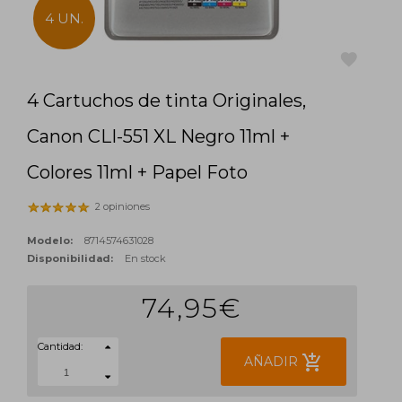
4 UN.
4 Cartuchos de tinta Originales,
favorite
Canon CLI-551 XL Negro 11ml +
Colores 11ml + Papel Foto
2 opiniones
Modelo:
8714574631028
Disponibilidad:
En stock
74,95€
Cantidad:
add_shopping_cart
AÑADIR