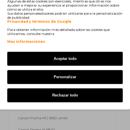
Algunas de estas cookies son esenciales, mientras que otras nos
Canon Pixma MX 920 Series
ayudan a mejorar su experiencia al proporcionar información sobre
cómo se utiliza el sitio.
Sus datos personales/cookies podrán utilizarse para la personalización
Canon Pixma MX 925
de publicidad.
Privacidad y términos de Google
Canon Pixma MG 5600 Series
Para obtener información más detallada sobre las cookies que
utilizamos, consulte nuestra
Canon Pixma MG 5650
Mas informaciones
Canon Pixma MG 5655
Aceptar todo
Canon Pixma MG 6600 Series
Canon Pixma MG 6650
Personalizar
Canon Pixma MG 7500 Series
Canon Pixma MG 7550
Rechazar todo
Canon Pixma IP 7240
Canon Pixma MG 5650 white
Canon Pixma IX 6820