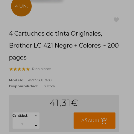
4 UN.
4 Cartuchos de tinta Originales,
favorite
Brother LC-421 Negro + Colores ~ 200
pages
12 opiniones
Modelo:
4977766813600
Disponibilidad:
En stock
41,31€
Cantidad:
add_shopping_cart
AÑADIR