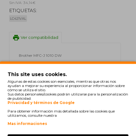
Sin IVA: 34,14€
ETIQUETAS:
LC421VAL
print
Ver compatibilidad
Brother MFC-J 1010 DW
Brother DCP-J 1140 DW
This site uses cookies.
Brother DCP-J 1050 DW
Algunas de estas cookies son esenciales, mientras que otras nos
ayudan a mejorar su experiencia al proporcionar información sobre
cómo se utiliza el sitio.
Brother DCP-J 1800 DW
Sus datos personales/cookies podrán utilizarse para la personalización
de publicidad.
Privacidad y términos de Google
Para obtener información más detallada sobre las cookies que
utilizamos, consulte nuestra
S. Teresa
el 16/04/2026
Mas informaciones
Tinteiros originais e chegaram em perfeitas condições.