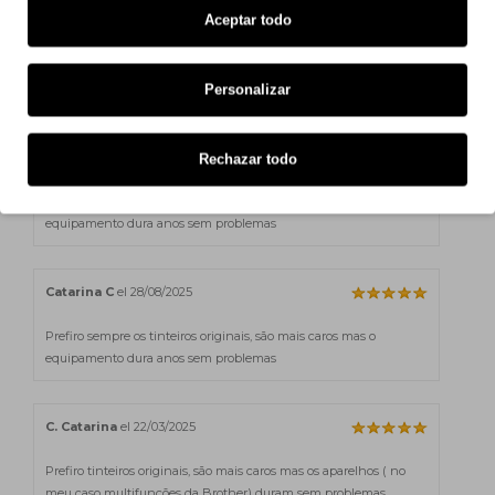
Aceptar todo
Teresa S
el 02/04/2026
Tinteiros originais e chegaram em perfeitas condições.
Personalizar
C. Catarina
el 11/09/2025
Rechazar todo
Prefiro sempre os tinteiros originais, são mais caros mas o
equipamento dura anos sem problemas
Catarina C
el 28/08/2025
Prefiro sempre os tinteiros originais, são mais caros mas o
equipamento dura anos sem problemas
C. Catarina
el 22/03/2025
Prefiro tinteiros originais, são mais caros mas os aparelhos ( no
meu caso multifunções da Brother) duram sem problemas