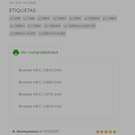
Sin IVA: 94,36€
ETIQUETAS:
LC1280
LC 1280
LC1280Y
LC1280M
LC1280C
LC1280BK
LC-1280Y
LC-1280M
LC-1280C
LC-1280BK
LC-1280XLVALBPDR
LC1280XLVALBP
LC1280HYVALBP
print
Ver compatibilidad
Brother MFC-J 5910 DW
Brother MFC-J 6510 DW
Brother MFC-J 6710 DW
Brother MFC-J 6910 DW
A. Anonymous
el 17/03/2017