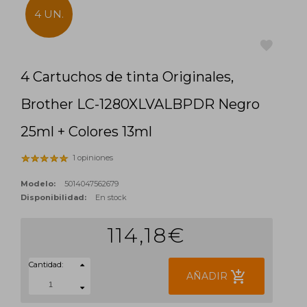
4 UN.
4 Cartuchos de tinta Originales,
favorite
Brother LC-1280XLVALBPDR Negro
25ml + Colores 13ml
1 opiniones
Modelo:
5014047562679
Disponibilidad:
En stock
114,18€
Cantidad:
add_shopping_cart
AÑADIR