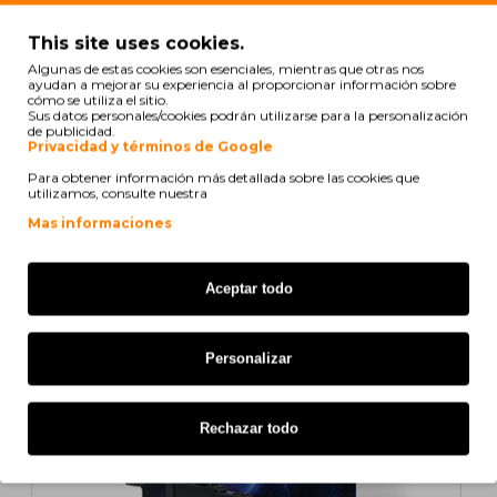
This site uses cookies.
Algunas de estas cookies son esenciales, mientras que otras nos
ayudan a mejorar su experiencia al proporcionar información sobre
cómo se utiliza el sitio.
Sus datos personales/cookies podrán utilizarse para la personalización
Cartucho de Tinta Original Brother LC-1280XL-BK
de publicidad.
Negro 54.7ml ~ 2.400 Paginas
Privacidad y términos de Google
Para obtener información más detallada sobre las cookies que
42,17€
utilizamos, consulte nuestra
s/ iva: 34,85€
Mas informaciones
ORIGINAL
Aceptar todo
Personalizar
Rechazar todo