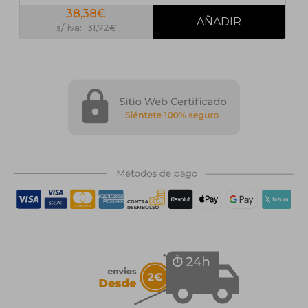
38,38€
s/ iva: 31,72€