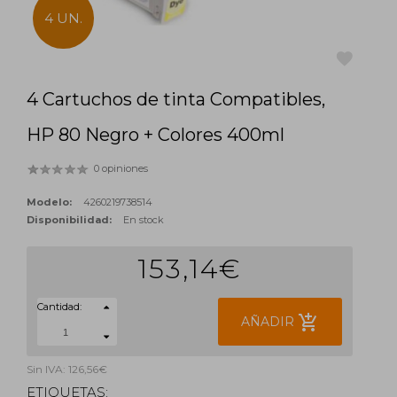
4 UN.
4 Cartuchos de tinta Compatibles,
favorite
HP 80 Negro + Colores 400ml
0 opiniones
Modelo:
4260219738514
Disponibilidad:
En stock
153,14€
Cantidad:
add_shopping_cart
AÑADIR
Sin IVA: 126,56€
ETIQUETAS: