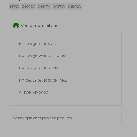
HP80
C4846A
C4847A
C4871A
C4848A
print
Ver compatibilidad
HP DesignJet 1050 C
HP DesignJet 1050 C Plus
HP DesignJet 1055 CM
HP DesignJet 1055 CM Plus
C.ITOH VP 2020
No hay opiniones para este producto.