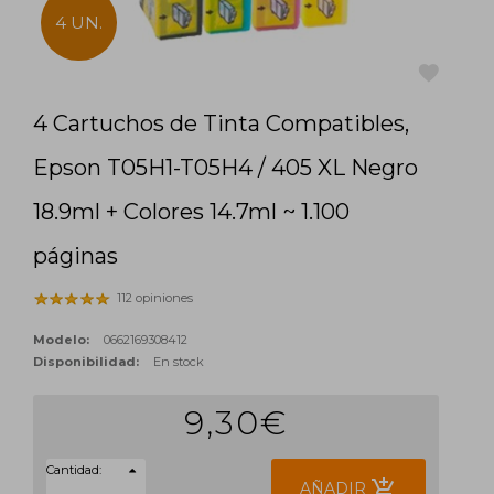
4 UN.
4 Cartuchos de Tinta Compatibles,
favorite
Epson T05H1-T05H4 / 405 XL Negro
18.9ml + Colores 14.7ml ~ 1.100
páginas
112 opiniones
Modelo:
0662169308412
Disponibilidad:
En stock
9,30€
Cantidad:
add_shopping_cart
AÑADIR