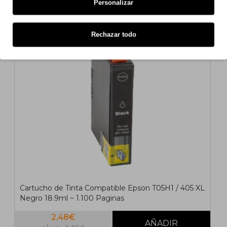
También para tu impresora
Personalizar
COMPATIBLE
Rechazar todo
1
2
>
>|
Cartucho de Tinta Compatible Epson T05H1 / 405 XL
Negro 18.9ml ~ 1.100 Paginas
2,48€