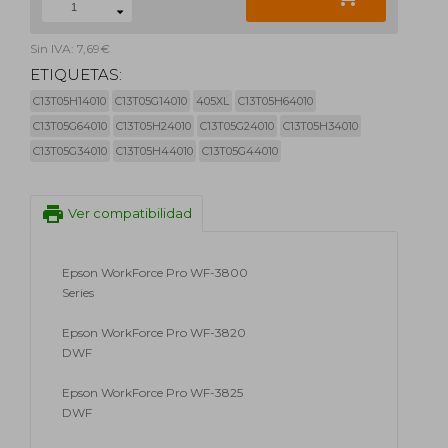
Sin IVA: 7,69€
ETIQUETAS:
C13T05H14010
C13T05G14010
405XL
C13T05H64010
C13T05G64010
C13T05H24010
C13T05G24010
C13T05H34010
C13T05G34010
C13T05H44010
C13T05G44010
print
Ver compatibilidad
Epson WorkForce Pro WF-3800
Series
Epson WorkForce Pro WF-3820
DWF
Epson WorkForce Pro WF-3825
DWF