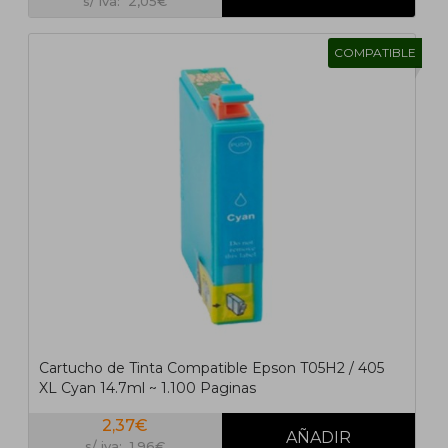
s/ iva: 2,05€
COMPATIBLE
Cartucho de Tinta Compatible Epson T05H2 / 405
XL Cyan 14.7ml ~ 1.100 Paginas
2,37€
s/ iva: 1,96€