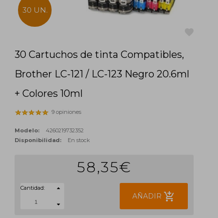
30 UN.
30 Cartuchos de tinta Compatibles,
favorite
Brother LC-121 / LC-123 Negro 20.6ml
+ Colores 10ml
9 opiniones
Modelo:
4260219732352
Disponibilidad:
En stock
58,35€
Cantidad:
add_shopping_cart
AÑADIR