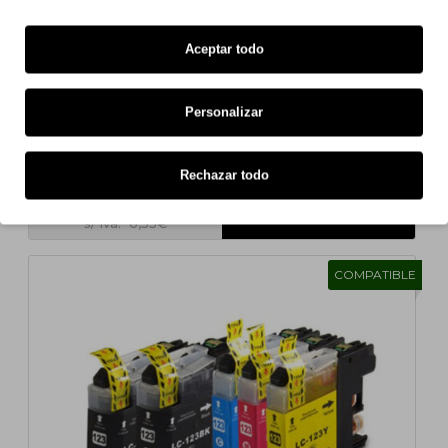
Aceptar todo
4 UN.
Personalizar
4 Cartuchos de tinta Compatibles, Brother LC-121 /
LC-123 Negro 20.6ml + Colores 10ml
Rechazar todo
7,93€
s/ iva: 6,55€
COMPATIBLE