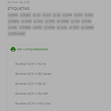
Sin IVA: 48,22€
ETIQUETAS:
LC121XL
LC123XL
LC 121
LC 123
LC-121
LC121M
LC121Y
LC121C
LC121BK
LC-121M
LC-121Y
LC-121C
LC-121BK
LC-123
LC123M
LC123C
LC123BK
LC123Y
LC-123M
LC-123C
LC-123Y
LC-123BK
LC123VALBP
print
Ver compatibilidad
Brother DCP-J 132 W
Brother DCP-J 150 Series
Brother DCP-J 152 W
Brother DCP-J 152 WR
Brother DCP-J 4110 DW