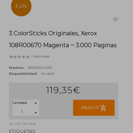
3 UN.
3 ColorSticks Originales, Xerox
favorite
108R00670 Magenta ~ 3.000 Paginas
0 opiniones
Modelo:
0095205242355
Disponibilidad:
En stock
119,35€
Cantidad:
add_shopping_cart
AÑADIR
Sin IVA: 98,64€
ETIQUETAS: