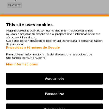
108R00670
print
Ver compatibilidad
This site uses cookies.
Algunas de estas cookies son esenciales, mientras que otras nos
ayudan a mejorar su experiencia al proporcionar información sobre
Xerox Phaser 8500
cómo se utiliza el sitio.
Sus datos personales/cookies podrán utilizarse para la personalización
de publicidad.
Xerox Phaser 8500 ADN
Privacidad y términos de Google
Xerox Phaser 8500 AN
Para obtener información más detallada sobre las cookies que
utilizamos, consulte nuestra
Xerox Phaser 8550
Mas informaciones
Xerox Phaser 8550 ADP
Aceptar todo
Xerox Phaser 8550 ADPM
Xerox Phaser 8550 ADT
Personalizar
Xerox Phaser 8550 ADTM