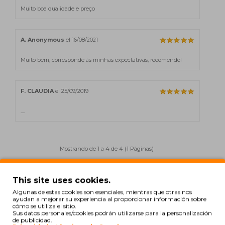
Muito boa qualidade e preço
A. Anonymous
el 16/08/2021
Muito bem, corresponde às minhas expectativas, recomendo!
F. CLAUDIA
el 25/09/2019
....
Mostrando de 1 a 4 de 4 (1 Páginas)
This site uses cookies.
También para tu impresora
Algunas de estas cookies son esenciales, mientras que otras nos
ayudan a mejorar su experiencia al proporcionar información sobre
cómo se utiliza el sitio.
Sus datos personales/cookies podrán utilizarse para la personalización
ORIGINAL
de publicidad.