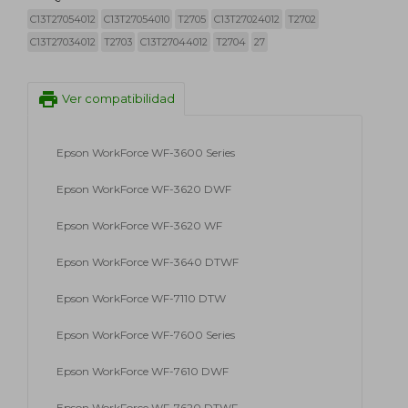
C13T27054012
C13T27054010
T2705
C13T27024012
T2702
C13T27034012
T2703
C13T27044012
T2704
27
print
Ver compatibilidad
Epson WorkForce WF-3600 Series
Epson WorkForce WF-3620 DWF
Epson WorkForce WF-3620 WF
Epson WorkForce WF-3640 DTWF
Epson WorkForce WF-7110 DTW
Epson WorkForce WF-7600 Series
Epson WorkForce WF-7610 DWF
Epson WorkForce WF-7620 DTWF