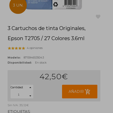
3 UN.
3 Cartuchos de tinta Originales,
favorite
Epson T2705 / 27 Colores 3.6ml
4 opiniones
Modelo:
8715946535043
Disponibilidad:
En stock
42,50€
Cantidad:
add_shopping_cart
AÑADIR
Sin IVA: 35,12€
ETIQUETAS: