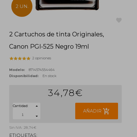
2 UN.
2 Cartuchos de tinta Originales,
favorite
Canon PGI-525 Negro 19ml
2 opiniones
Modelo:
8714574554464
Disponibilidad:
En stock
34,78€
Cantidad:
add_shopping_cart
AÑADIR
Sin IVA: 28,74€
ETIQUETAS: