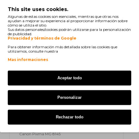
This site uses cookies.
Canon Pixma MX 890 Series
Algunas de estas cookies son esenciales, mientras que otras nos
ayudan a mejorar su experiencia al proporcionar información sobre
Canon Pixma MX 895
cómo se utiliza el sitio.
Sus datos personales/cookies podrán utilizarse para la personalización
de publicidad.
Canon Pixma MG 5140
Privacidad y términos de Google
Para obtener información más detallada sobre las cookies que
Canon Pixma IX 6500 Series
utilizamos, consulte nuestra
Canon Pixma IX 6520
Mas informaciones
Canon Pixma MG 6120
Aceptar todo
Canon Pixma MG 8120
Canon Pixma MX 882
Personalizar
Canon Pixma MX 714
Rechazar todo
Canon Pixma MX 894
Canon Pixma MG 8145